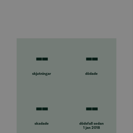
--
--
skjutningar
dödade
--
--
skadade
dödsfall sedan
1 jan 2018