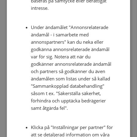
baseras på samtycke eller berättigat
viverra vehicula enim, vitae feugiat lorem aliquam
intresse.
ac. Nunc vel sapien id orci porta aliquet ac ut justo.
Fusce sit amet justo ac lectus malesuada blandit.
Under ändamålet "Annonsrelaterade
Class aptent taciti sociosqu ad litora torquent per
ändamål - i samarbete med
conubia nostra, per inceptos himenaeos.
annonspartners" kan du neka eller
Pellentesque habitant morbi tristique senectus et
godkänna annonsrelaterade ändamål
netus et malesuada fames ac turpis egestas. Donec
var för sig. Notera att när du
tempus hendrerit placerat. Proin egestas rhoncus
godkänner annonsrelaterade ändamål
dolor at tristique. Proin molestie risus nec tristique
och partners så godkänner du även
sollicitudin. Etiam sagittis magna eu ipsum cursus
ändamålen som listas under så kallad
sagittis.
"Sammankopplad databehandling"
såsom t ex. "Säkerställa säkerhet,
förhindra och upptäcka bedrägerier
samt åtgärda fel".
SKJUTNINGAR HITTILLS I ÅR
Klicka på "Inställningar per partner" för
att se detaljerad information om våra