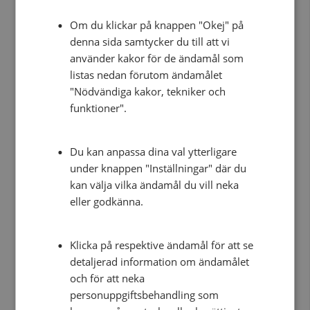
Om du klickar på knappen "Okej" på
LÄS MER
19 MAJ KL. 20:52
denna sida samtycker du till att vi
KVINNA SKADAD EFTER SKOTTLOSSNING I
använder kakor för de ändamål som
ROSENGARD, MALMÖ
listas nedan förutom ändamålet
Duis sit amet dapibus nisi, et pretium felis. Phasellus
"Nödvändiga kakor, tekniker och
viverra vehicula enim, vitae feugiat lorem aliquam
funktioner".
ac. Nunc vel sapien id orci porta aliquet ac ut justo.
Fusce sit amet justo ac lectus malesuada blandit.
Du kan anpassa dina val ytterligare
Class aptent taciti sociosqu ad litora torquent per
under knappen "Inställningar" där du
conubia nostra, per inceptos himenaeos.
kan välja vilka ändamål du vill neka
Pellentesque habitant morbi tristique senectus et
eller godkänna.
netus et malesuada fames ac turpis egestas. Donec
tempus hendrerit placerat. Proin egestas rhoncus
dolor at tristique. Proin molestie risus nec tristique
Klicka på respektive ändamål för att se
sollicitudin. Etiam sagittis magna eu ipsum cursus
detaljerad information om ändamålet
sagittis.
och för att neka
personuppgiftsbehandling som
Duis sit amet dapibus nisi, et pretium felis. Phasellus