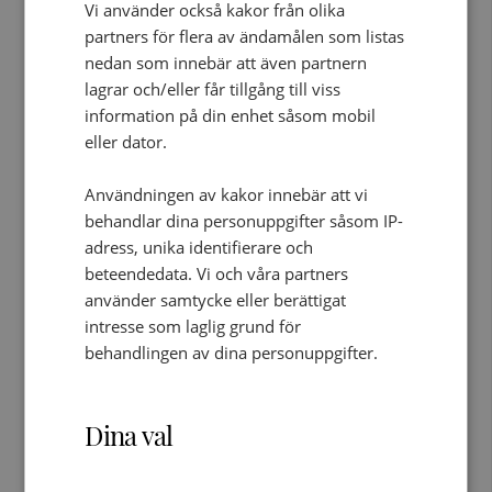
Vi använder också kakor från olika
sollicitudin. Etiam sagittis magna eu ipsum cursus
partners för flera av ändamålen som listas
sagittis.
nedan som innebär att även partnern
lagrar och/eller får tillgång till viss
LÄS MER
19 MAJ KL. 20:52
information på din enhet såsom mobil
KVINNA SKADAD EFTER SKOTTLOSSNING I
eller dator.
ROSENGARD, MALMÖ
Duis sit amet dapibus nisi, et pretium felis. Phasellus
Användningen av kakor innebär att vi
viverra vehicula enim, vitae feugiat lorem aliquam
behandlar dina personuppgifter såsom IP-
ac. Nunc vel sapien id orci porta aliquet ac ut justo.
adress, unika identifierare och
Fusce sit amet justo ac lectus malesuada blandit.
beteendedata. Vi och våra partners
Class aptent taciti sociosqu ad litora torquent per
använder samtycke eller berättigat
conubia nostra, per inceptos himenaeos.
intresse som laglig grund för
Pellentesque habitant morbi tristique senectus et
behandlingen av dina personuppgifter.
netus et malesuada fames ac turpis egestas. Donec
tempus hendrerit placerat. Proin egestas rhoncus
Dina val
dolor at tristique. Proin molestie risus nec tristique
sollicitudin. Etiam sagittis magna eu ipsum cursus
sagittis.