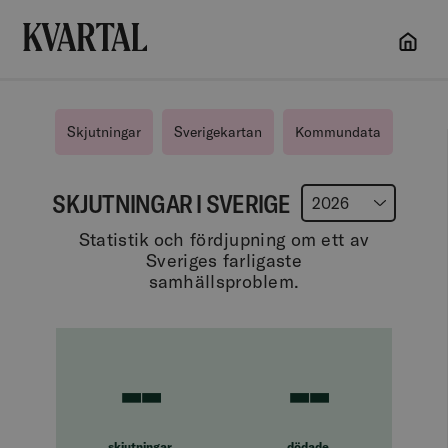
Skip
to
Skjutningar
Sverigekartan
Kommundata
content
SKJUTNINGAR I
SVERIGE
2026
Statistik och fördjupning om ett av
Sveriges farligaste
samhällsproblem.
--
--
skjutningar
dödade