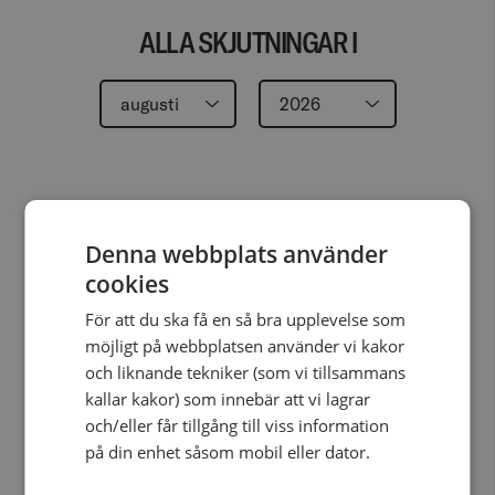
ALLA SKJUTNINGAR I
augusti
2026
LÄS MER
20 MAJ KL. 07:50
MAN IHJÄLSKJUNTEN I
FLEMINGSBERG, STOCKHOLM
Duis sit amet dapibus nisi, et pretium felis. Phasellus
Denna webbplats använder
viverra vehicula enim, vitae feugiat lorem aliquam
cookies
ac. Nunc vel sapien id orci porta aliquet ac ut justo.
För att du ska få en så bra upplevelse som
Fusce sit amet justo ac lectus malesuada blandit.
möjligt på webbplatsen använder vi kakor
Class aptent taciti sociosqu ad litora torquent per
och liknande tekniker (som vi tillsammans
conubia nostra, per inceptos himenaeos.
kallar kakor) som innebär att vi lagrar
Pellentesque habitant morbi tristique senectus et
och/eller får tillgång till viss information
netus et malesuada fames ac turpis egestas. Donec
på din enhet såsom mobil eller dator.
tempus hendrerit placerat. Proin egestas rhoncus
dolor at tristique. Proin molestie risus nec tristique