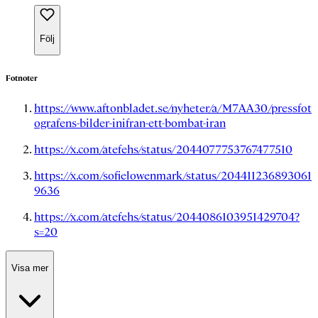
Följ
Fotnoter
https://www.aftonbladet.se/nyheter/a/M7AA30/pressfot
ografens-bilder-inifran-ett-bombat-iran
https://x.com/atefehs/status/2044077753767477510
https://x.com/sofielowenmark/status/204411236893061
9636
https://x.com/atefehs/status/2044086103951429704?
s=20
Visa mer