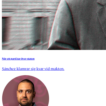
När
ett
parti
tar
över
staten
Sánchez klamrar sig kvar vid makten.