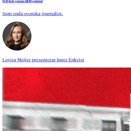
SvD
fick
visum
till
Ryssland
Som enda svenska journalist.
Lovisa Meijer
presenterar
Inger Enkvist