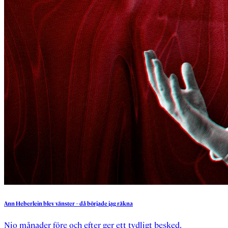
Ann
Heberlein
blev
vänster
–
då
började
jag
räkna
Nio månader före och efter ger ett tydligt besked.