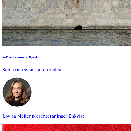
SvD
fick
visum
till
Ryssland
Som enda svenska journalist.
Lovisa Meijer
presenterar
Inger Enkvist