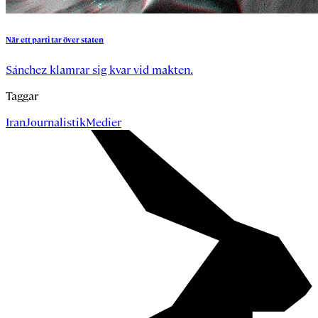
När
ett
parti
tar
över
staten
Sánchez klamrar sig kvar vid makten.
Taggar
Iran
Journalistik
Medier