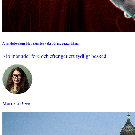
Ann
Heberlein
blev
vänster
–
då
började
jag
räkna
Nio månader före och efter ger ett tydligt besked.
Matilda Berg