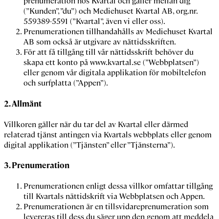
prenumeration hos Kvartal och gäller mellan dig
(”
Kunden
”, ”
du
”) och Mediehuset Kvartal AB, org.nr.
559389-5591 (”
Kvartal
”, även vi eller oss).
Prenumerationen tillhandahålls av Mediehuset Kvartal
AB som också är utgivare av nättidsskriften.
För att få tillgång till vår nättidsskrift behöver du
skapa ett konto på www.kvartal.se (”
Webbplatsen
”)
eller genom vår digitala applikation för mobiltelefon
och surfplatta (”
Appen
”).
2. Allmänt
Villkoren gäller när du tar del av Kvartal eller därmed
relaterad tjänst antingen via Kvartals webbplats eller genom
digital applikation (”
Tjänsten
” eller ”
Tjänsterna
”).
3. Prenumeration
Prenumerationen enligt dessa villkor omfattar tillgång
till Kvartals nättidskrift via Webbplatsen och Appen.
Prenumerationen är en tillsvidareprenumeration som
levereras till dess du säger upp den genom att meddela