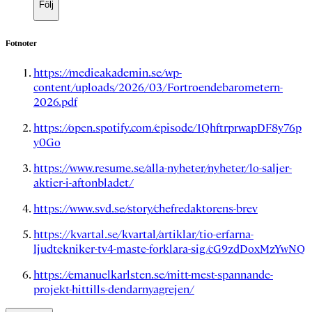
Följ
Fotnoter
https://medieakademin.se/wp-
content/uploads/2026/03/Fortroendebarometern-
2026.pdf
https://open.spotify.com/episode/1QhftrprwapDF8y76p
y0Go
https://www.resume.se/alla-nyheter/nyheter/lo-saljer-
aktier-i-aftonbladet/
https://www.svd.se/story/chefredaktorens-brev
https://kvartal.se/kvartal/artiklar/tio-erfarna-
ljudtekniker-tv4-maste-forklara-sig/cG9zdDoxMzYwNQ
https://emanuelkarlsten.se/mitt-mest-spannande-
projekt-hittills-dendarnyagrejen/