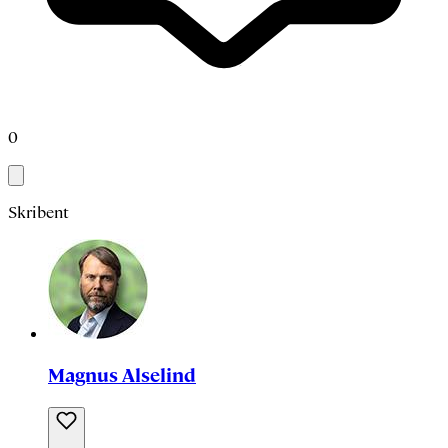
0
Skribent
Magnus Alselind