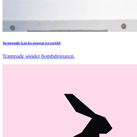
Turistguide
kan
ha
stoppat
terrordåd
Trampade sönder bombdrönaren.