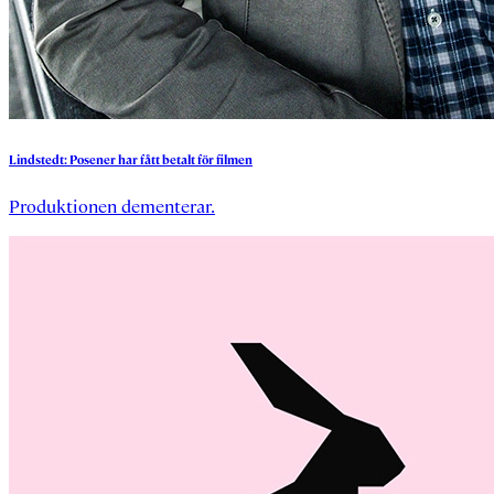
Lindstedt:
Posener
har
fått
betalt
för
filmen
Produktionen dementerar.