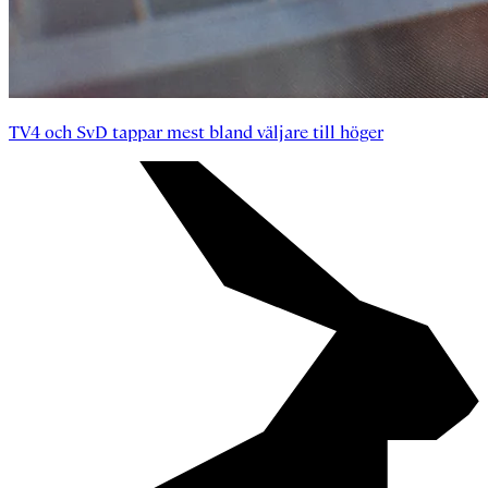
TV4 och SvD tappar mest bland väljare till höger