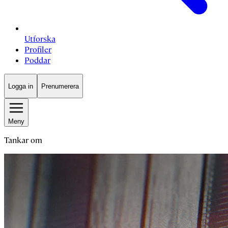
Utforska
Profiler
Poddar
Logga in
Prenumerera
Meny
Tankar om