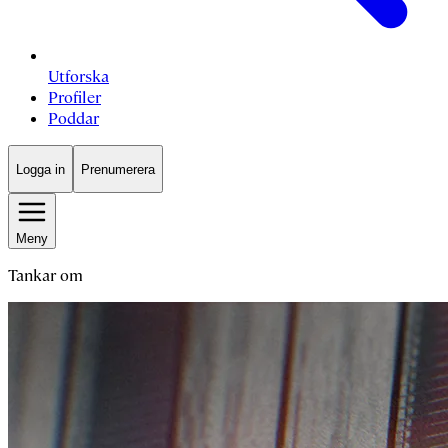
Utforska
Profiler
Poddar
Logga in
Prenumerera
Meny
Tankar om