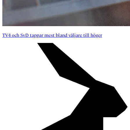
TV4 och SvD tappar mest bland väljare till höger