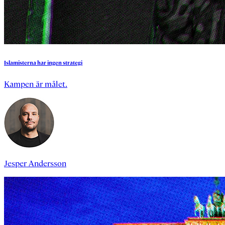
Islamisterna
har
ingen
strategi
Kampen är målet.
Jesper Andersson