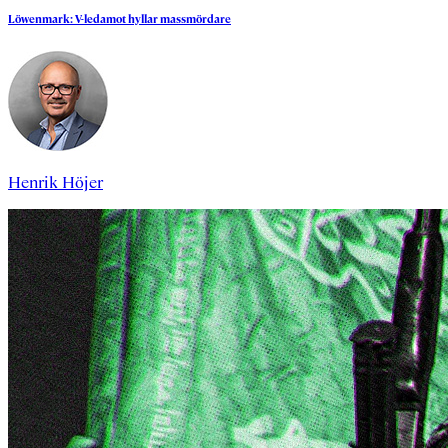
Löwenmark:
V-ledamot
hyllar
massmördare
Henrik Höjer