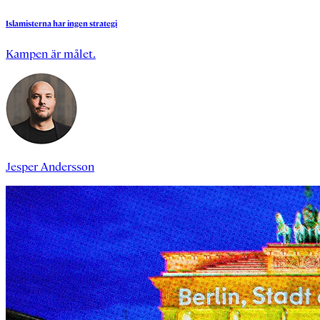
Islamisterna
har
ingen
strategi
Kampen är målet.
Jesper Andersson