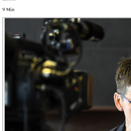
9
Min