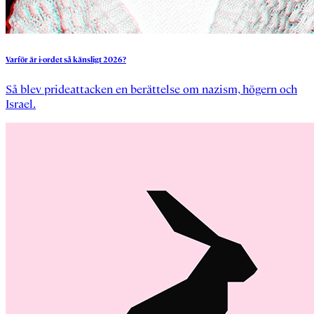
Varför
är
i-ordet
så
känsligt
2026?
Så blev prideattacken en berättelse om nazism, högern och
Israel.