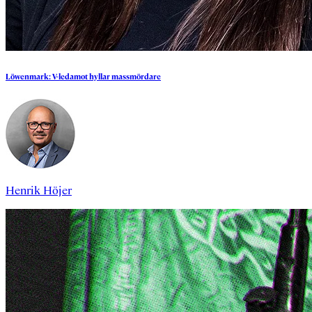
Löwenmark:
V-ledamot
hyllar
massmördare
Henrik Höjer