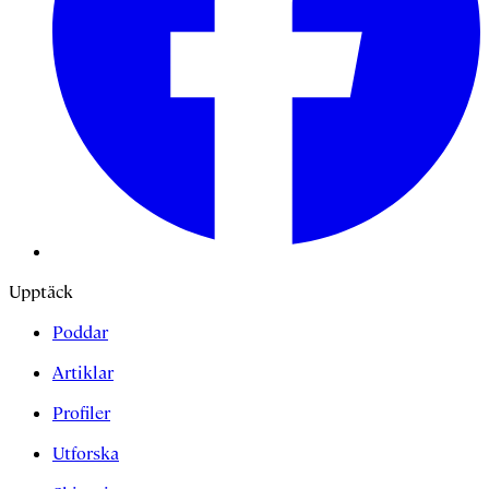
Upptäck
Poddar
Artiklar
Profiler
Utforska