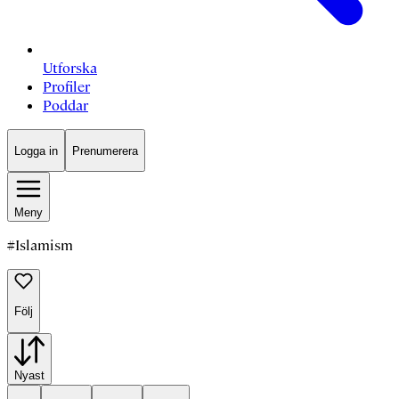
Utforska
Profiler
Poddar
Logga in
Prenumerera
Meny
#
Islamism
Följ
Nyast