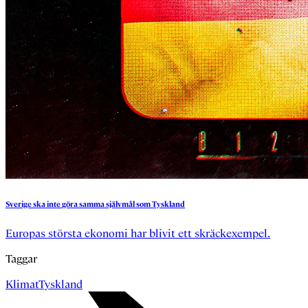
Sverige
ska
inte
göra
samma
självmål
som
Tyskland
Europas största ekonomi har blivit ett skräckexempel.
Taggar
Klimat
Tyskland