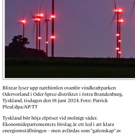
Blixtar lyser upp natthimlen ovanför vindkraftparken
Odervorland i Oder-Spree-distriktet i östra Brandenburg,
Tyskland, tisdagen den 18 juni 2024. Foto: Patrick
Pleul/dpa/AP/TT
Tyskland bör höja elpriset vid molnigt väder.
Ekonomidepartementets förslag är ett led i att klara
energiomställningen – men avfärdas som ”galenskap” av