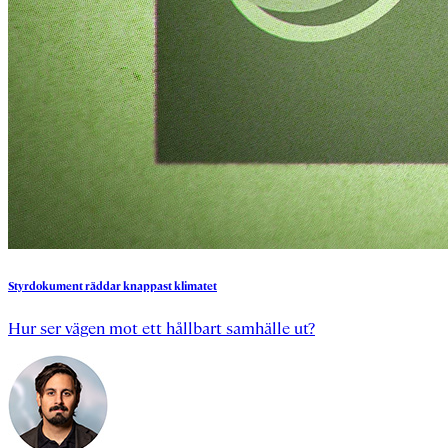
Styrdokument
räddar
knappast
klimatet
Hur ser vägen mot ett hållbart samhälle ut?