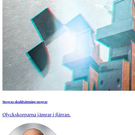
Stegras
skuldsättning
stegrar
Olyckskorparna jämrar i fjärran.