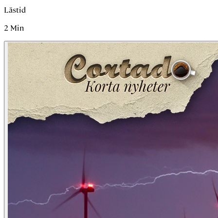
Lästid
2
Min