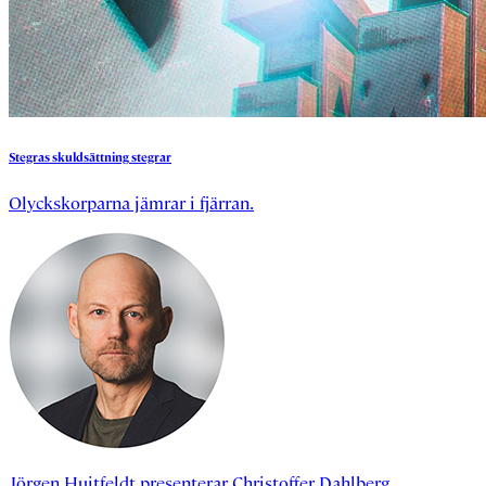
Stegras
skuldsättning
stegrar
Olyckskorparna jämrar i fjärran.
Jörgen Huitfeldt
presenterar
Christoffer Dahlberg