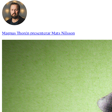
Magnus Thorén
presenterar
Mats Nilsson