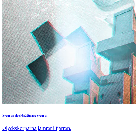
Stegras
skuldsättning
stegrar
Olyckskorparna jämrar i fjärran.