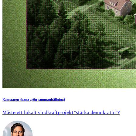
Kan
staten
skapa
grön
sammanhållning?
Måste ett lokalt vindkraftprojekt “stärka demokratin”?