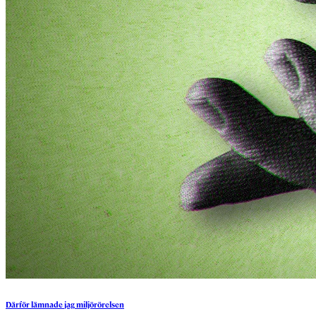
Därför
lämnade
jag
miljörörelsen