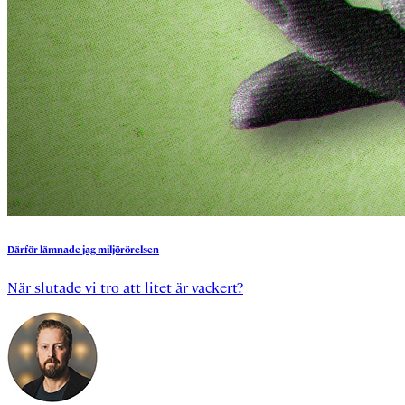
Därför
lämnade
jag
miljörörelsen
När slutade vi tro att litet är vackert?