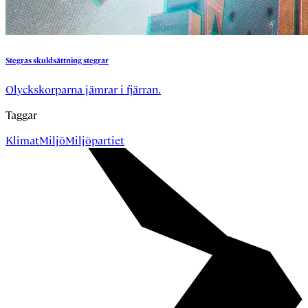
Stegras
skuldsättning
stegrar
Olyckskorparna jämrar i fjärran.
Taggar
Klimat
Miljö
Miljöpartiet