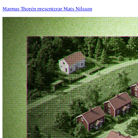
Magnus Thorén
presenterar
Mats Nilsson