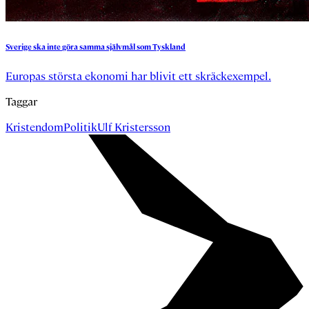
Sverige
ska
inte
göra
samma
självmål
som
Tyskland
Europas största ekonomi har blivit ett skräckexempel.
Taggar
Kristendom
Politik
Ulf Kristersson