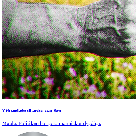
Vi
förvandlades
till
varelser
utan
rötter
Moula: Politiken bör göra människor dygdiga.