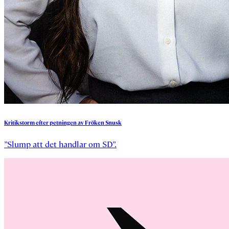
Kritikstorm
efter
petningen
av
Fröken
Snusk
”Slump att det handlar om SD”.