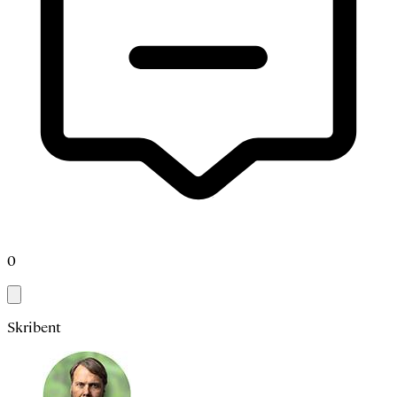
0
Skribent