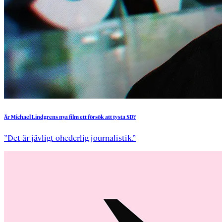
Är
Michael
Lindgrens
nya
film
ett
försök
att
tysta
SD?
”Det är jävligt ohederlig journalistik.”