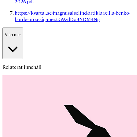
2026.pdf
https://kvartal.se/magnusalselind/artiklar/cilla-benko-
borde-oroa-sig-mer/cG9zdDo3NDM4Ng
Visa mer
Relaterat innehåll