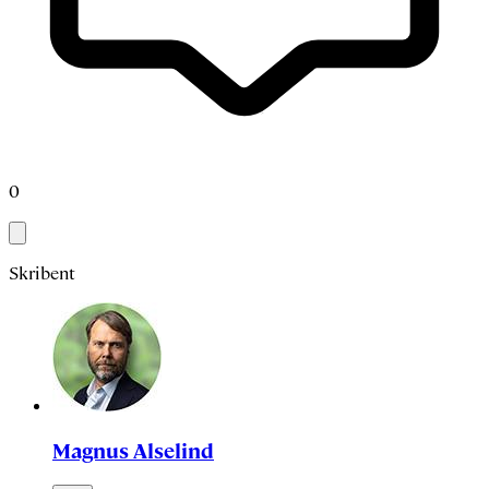
0
Skribent
Magnus Alselind