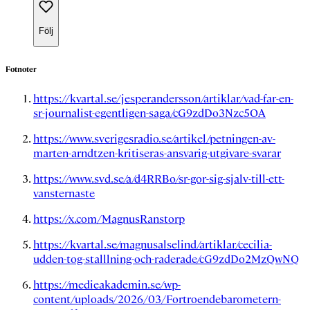
Följ
Fotnoter
https://kvartal.se/jesperandersson/artiklar/vad-far-en-
sr-journalist-egentligen-saga/cG9zdDo3Nzc5OA
https://www.sverigesradio.se/artikel/petningen-av-
marten-arndtzen-kritiseras-ansvarig-utgivare-svarar
https://www.svd.se/a/d4RRBo/sr-gor-sig-sjalv-till-ett-
vansternaste
https://x.com/MagnusRanstorp
https://kvartal.se/magnusalselind/artiklar/cecilia-
udden-tog-stalllning-och-raderade/cG9zdDo2MzQwNQ
https://medieakademin.se/wp-
content/uploads/2026/03/Fortroendebarometern-