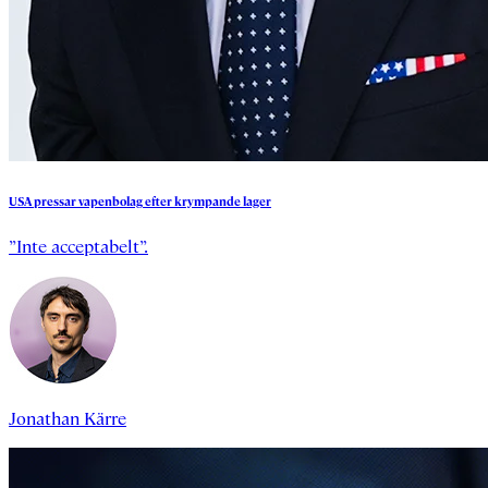
USA
pressar
vapenbolag
efter
krympande
lager
”Inte acceptabelt”.
Jonathan Kärre