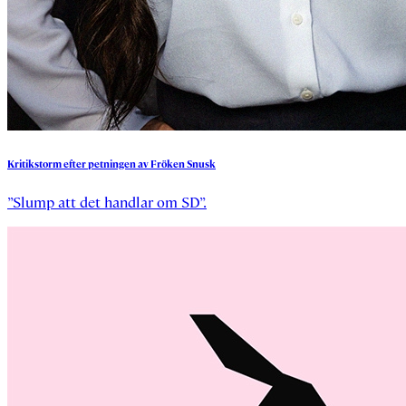
Kritikstorm
efter
petningen
av
Fröken
Snusk
”Slump att det handlar om SD”.