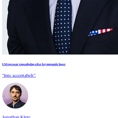
USA
pressar
vapenbolag
efter
krympande
lager
”Inte acceptabelt”.
Jonathan Kärre