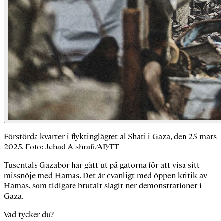
Förstörda kvarter i flyktinglägret al-Shati i Gaza, den 25 mars
2025. Foto: Jehad Alshrafi/AP/TT
Tusentals Gazabor har gått ut på gatorna för att visa sitt
missnöje med Hamas. Det är ovanligt med öppen kritik av
Hamas, som tidigare brutalt slagit ner demonstrationer i
Gaza.
Vad tycker du?