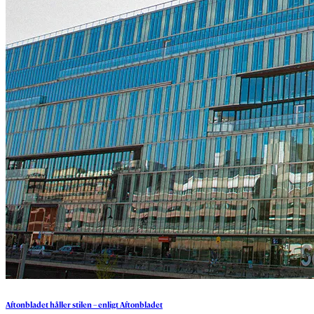
Aftonbladet
håller
stilen
–
enligt
Aftonbladet