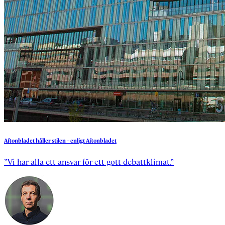
Aftonbladet
håller
stilen
–
enligt
Aftonbladet
”Vi har alla ett ansvar för ett gott debattklimat.”