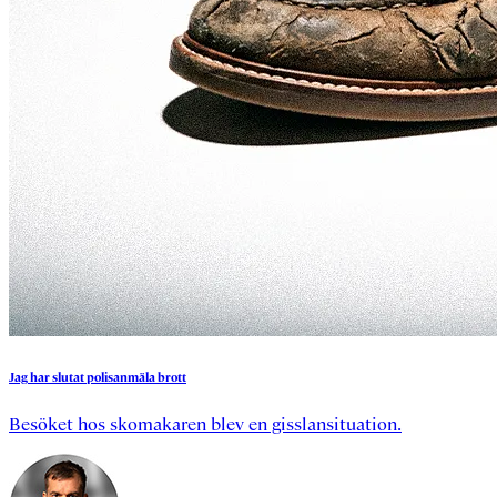
Jag
har
slutat
polisanmäla
brott
Besöket hos skomakaren blev en gisslansituation.