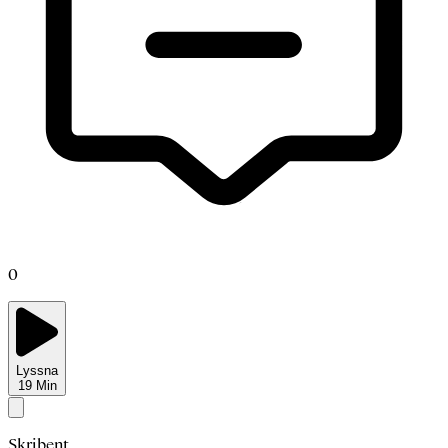
0
Lyssna
19
Min
Skribent