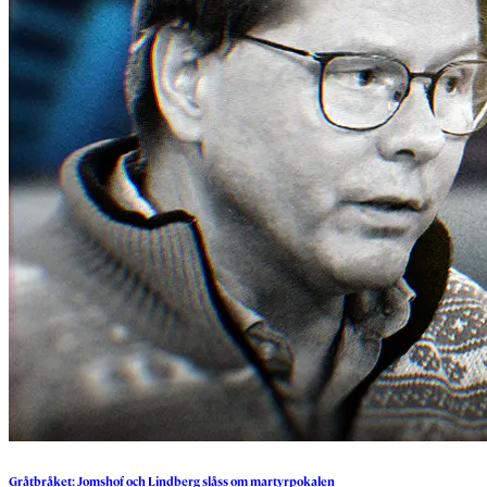
Gråtbråket:
Jomshof
och
Lindberg
slåss
om
martyrpokalen