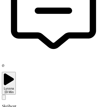
0
Lyssna
19
Min
Skribent