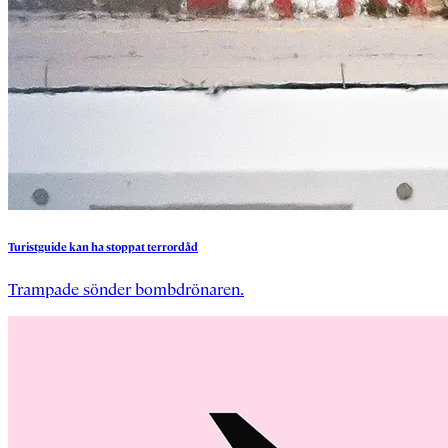
Turistguide
kan
ha
stoppat
terrordåd
Trampade sönder bombdrönaren.