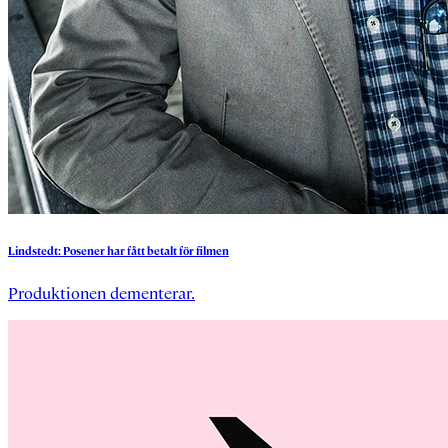
Lindstedt:
Posener
har
fått
betalt
för
filmen
Produktionen dementerar.