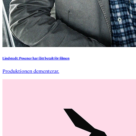
Lindstedt:
Posener
har
fått
betalt
för
filmen
Produktionen dementerar.