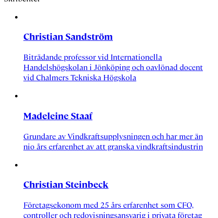
Christian Sandström
Biträdande professor vid Internationella
Handelshögskolan i Jönköping och oavlönad docent
vid Chalmers Tekniska Högskola
Madeleine Staaf
Grundare av Vindkraftsupplysningen och har mer än
nio års erfarenhet av att granska vindkraftsindustrin
Christian Steinbeck
Företagsekonom med 25 års erfarenhet som CFO,
controller och redovisningsansvarig i privata företag