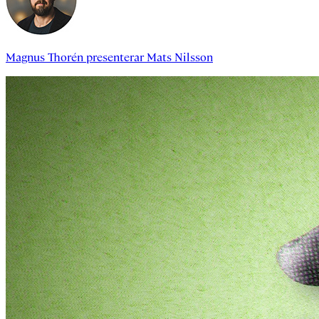
Magnus Thorén
presenterar
Mats Nilsson