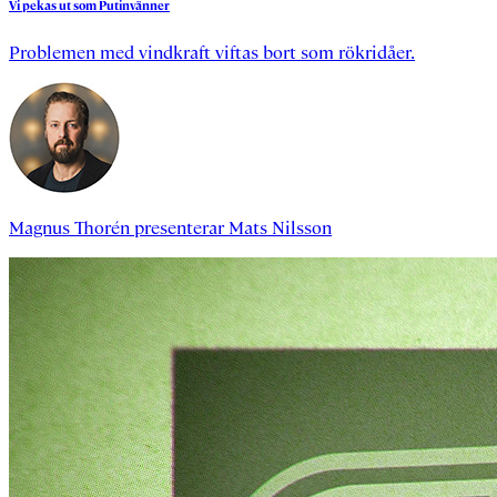
Vi
pekas
ut
som
Putinvänner
Problemen med vindkraft viftas bort som rökridåer.
Magnus Thorén
presenterar
Mats Nilsson