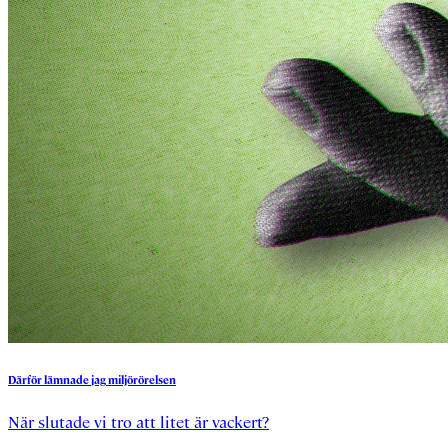
Därför
lämnade
jag
miljörörelsen
När slutade vi tro att litet är vackert?