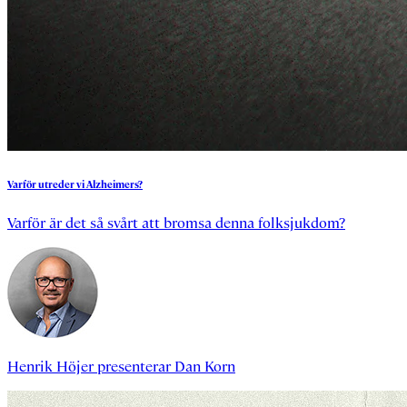
Varför
utreder
vi
Alzheimers?
Varför är det så svårt att bromsa denna folksjukdom?
Henrik Höjer
presenterar
Dan Korn