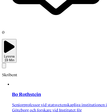
0
Lyssna
19
Min
Skribent
Bo Rothstein
Seniorprofessor vid statsvetenskapliga institutionen i
Göteborg och forskare vid Institutet för