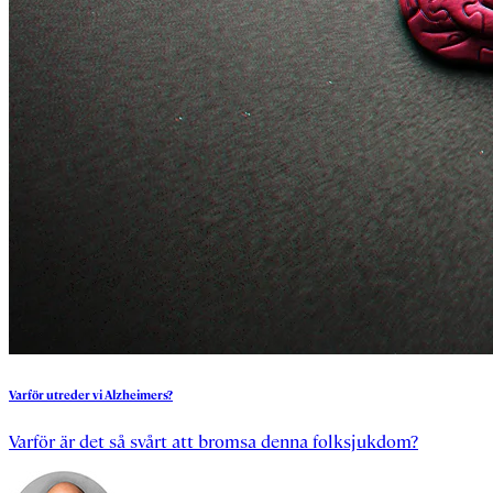
Varför
utreder
vi
Alzheimers?
Varför är det så svårt att bromsa denna folksjukdom?