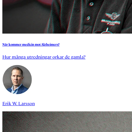
När
kommer
medicin
mot
Alzheimers?
Hur många utredningar orkar de gamla?
Erik W. Larsson