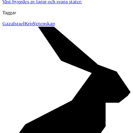
Väst byggdes av lagar och svaga stater.
Taggar
Gaza
Israel
Krig
Vetenskap