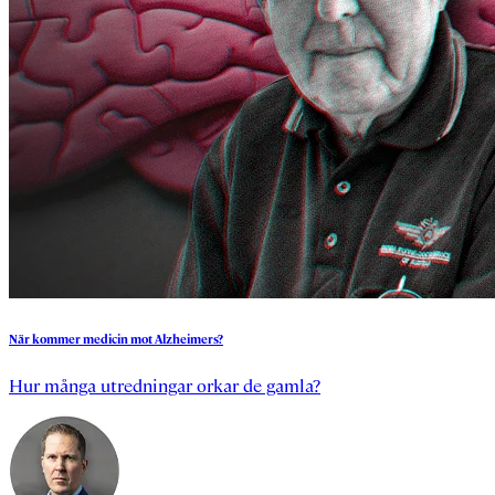
När
kommer
medicin
mot
Alzheimers?
Hur många utredningar orkar de gamla?