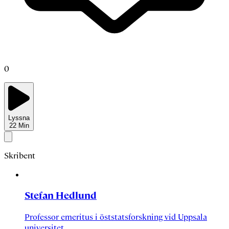
0
Lyssna
22
Min
Skribent
Stefan Hedlund
Professor emeritus i öststatsforskning vid Uppsala
universitet