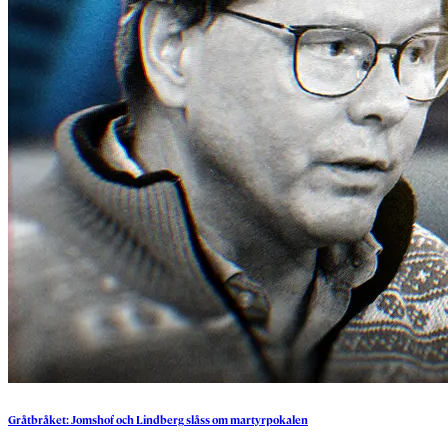
Gråtbråket:
Jomshof
och
Lindberg
slåss
om
martyrpokalen