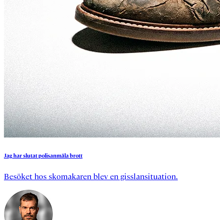
Jag
har
slutat
polisanmäla
brott
Besöket hos skomakaren blev en gisslansituation.