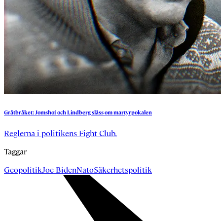
Gråtbråket:
Jomshof
och
Lindberg
slåss
om
martyrpokalen
Reglerna i politikens Fight Club.
Taggar
Geopolitik
Joe Biden
Nato
Säkerhetspolitik