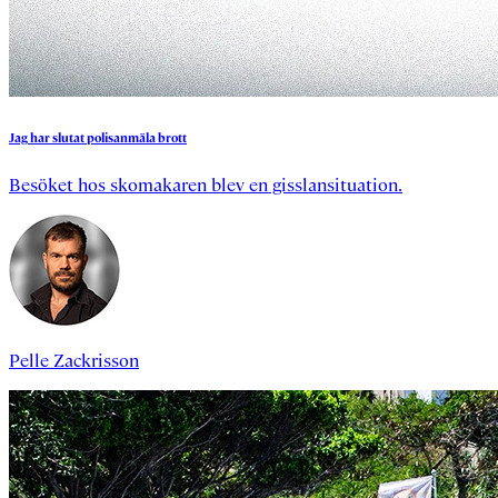
Jag
har
slutat
polisanmäla
brott
Besöket hos skomakaren blev en gisslansituation.
Pelle Zackrisson