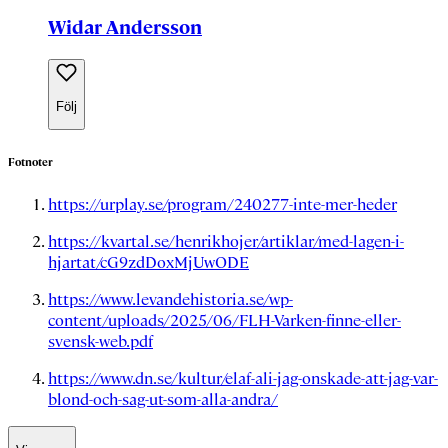
Widar Andersson
Följ
Fotnoter
https://urplay.se/program/240277-inte-mer-heder
https://kvartal.se/henrikhojer/artiklar/med-lagen-i-
hjartat/cG9zdDoxMjUwODE
https://www.levandehistoria.se/wp-
content/uploads/2025/06/FLH-Varken-finne-eller-
svensk-web.pdf
https://www.dn.se/kultur/elaf-ali-jag-onskade-att-jag-var-
blond-och-sag-ut-som-alla-andra/