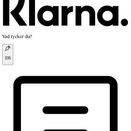
Vad tycker du?
335