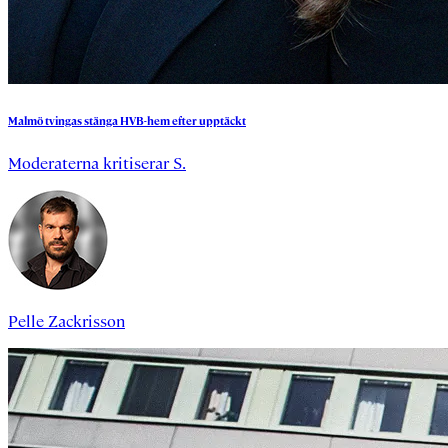
Malmö
tvingas
stänga
HVB-hem
efter
upptäckt
Moderaterna kritiserar S.
Pelle Zackrisson