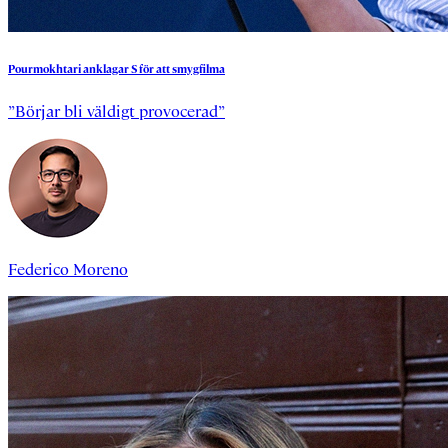
Pourmokhtari
anklagar
S
för
att
smygfilma
”Börjar bli väldigt provocerad”
Federico Moreno