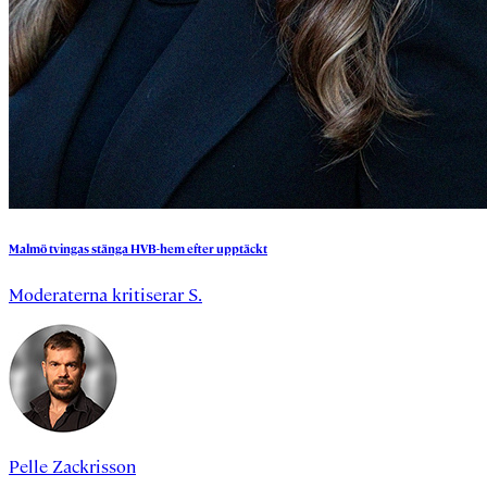
Malmö
tvingas
stänga
HVB-hem
efter
upptäckt
Moderaterna kritiserar S.
Pelle Zackrisson