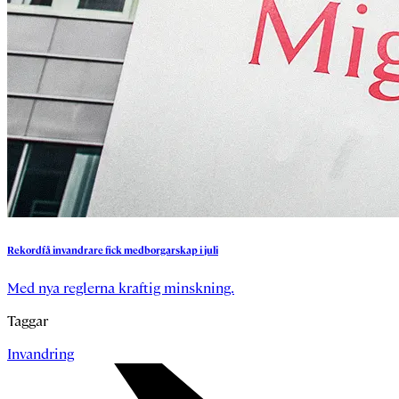
Rekordfå
invandrare
fick
medborgarskap
i
juli
Med nya reglerna kraftig minskning.
Taggar
Invandring