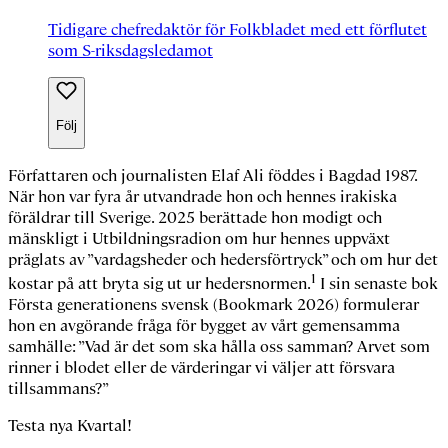
Tidigare chefredaktör för Folkbladet med ett förflutet
som S-riksdagsledamot
Följ
Författaren och journalisten
Elaf Ali
föddes i Bagdad 1987.
När hon var fyra år utvandrade hon och hennes irakiska
föräldrar till Sverige. 2025 berättade hon modigt och
mänskligt i Utbildningsradion om hur hennes uppväxt
präglats av ”vardagsheder och hedersförtryck” och om hur det
1
kostar på att bryta sig ut ur hedersnormen.
I sin senaste bok
Första generationens svensk
(Bookmark 2026) formulerar
hon en avgörande fråga för bygget av vårt gemensamma
samhälle: ”Vad är det som ska hålla oss samman? Arvet som
rinner i blodet eller de värderingar vi väljer att försvara
tillsammans?”
Testa nya Kvartal!