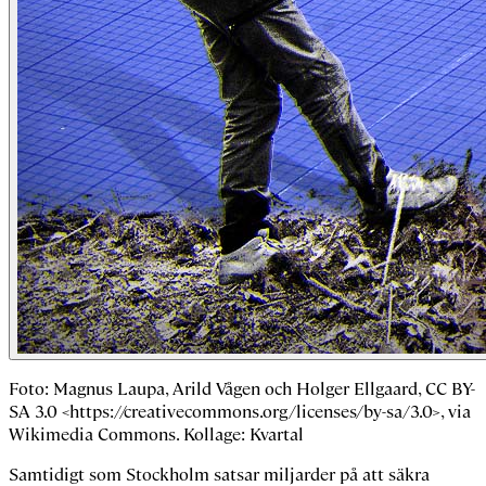
Foto: Magnus Laupa, Arild Vågen och Holger Ellgaard, CC BY-
SA 3.0 <https://creativecommons.org/licenses/by-sa/3.0>, via
Wikimedia Commons. Kollage: Kvartal
Samtidigt som Stockholm satsar miljarder på att säkra