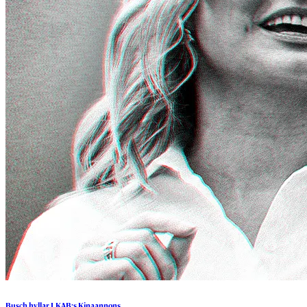
Busch
hyllar
LKAB:s
Kinaannons