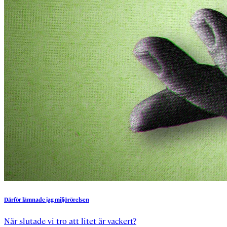
Därför
lämnade
jag
miljörörelsen
När slutade vi tro att litet är vackert?