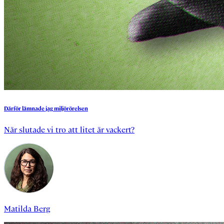
Därför
lämnade
jag
miljörörelsen
När slutade vi tro att litet är vackert?
Matilda Berg