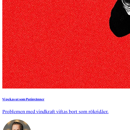
Vi
pekas
ut
som
Putinvänner
Problemen med vindkraft viftas bort som rökridåer.