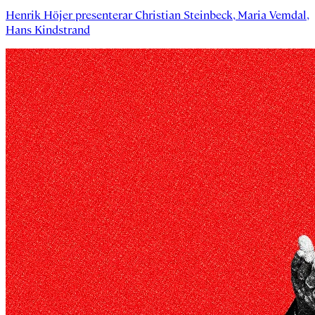
Henrik Höjer
presenterar
Christian Steinbeck
,
Maria Vemdal
,
Hans Kindstrand