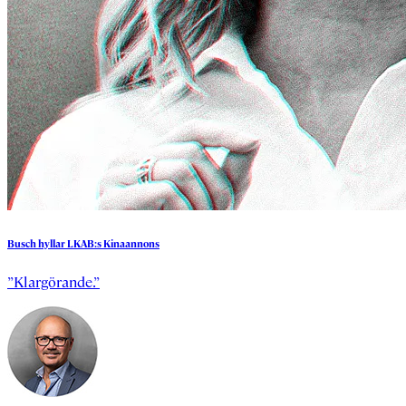
Busch
hyllar
LKAB:s
Kinaannons
”Klargörande.”