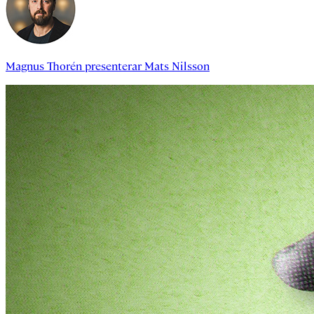
Magnus Thorén
presenterar
Mats Nilsson