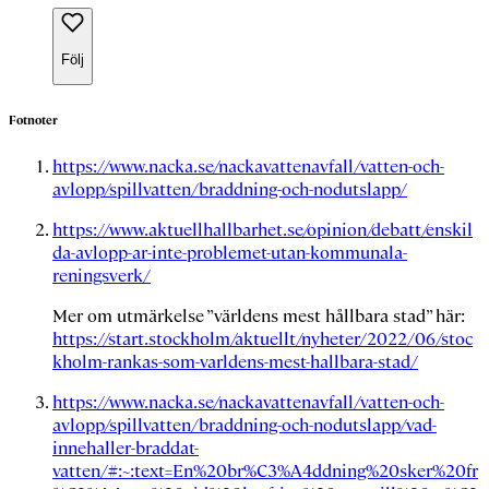
Följ
Fotnoter
https://www.nacka.se/nackavattenavfall/vatten-och-
avlopp/spillvatten/braddning-och-nodutslapp/
https://www.aktuellhallbarhet.se/opinion/debatt/enskil
da-avlopp-ar-inte-problemet-utan-kommunala-
reningsverk/
Mer om utmärkelse ”världens mest hållbara stad” här:
https://start.stockholm/aktuellt/nyheter/2022/06/stoc
kholm-rankas-som-varldens-mest-hallbara-stad/
https://www.nacka.se/nackavattenavfall/vatten-och-
avlopp/spillvatten/braddning-och-nodutslapp/vad-
innehaller-braddat-
vatten/#:~:text=En%20br%C3%A4ddning%20sker%20fr