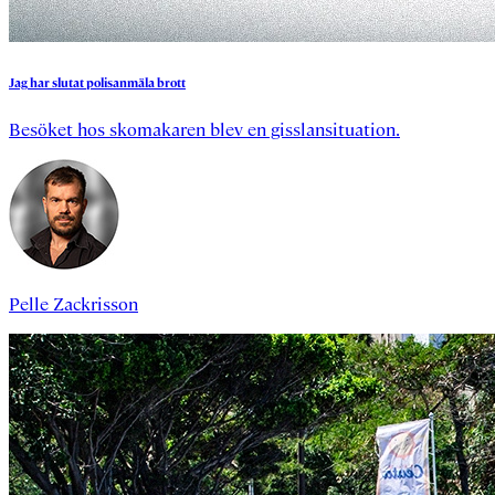
Jag
har
slutat
polisanmäla
brott
Besöket hos skomakaren blev en gisslansituation.
Pelle Zackrisson