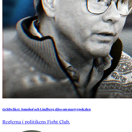
Gråtbråket:
Jomshof
och
Lindberg
slåss
om
martyrpokalen
Reglerna i politikens Fight Club.