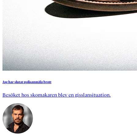
Jag
har
slutat
polisanmäla
brott
Besöket hos skomakaren blev en gisslansituation.