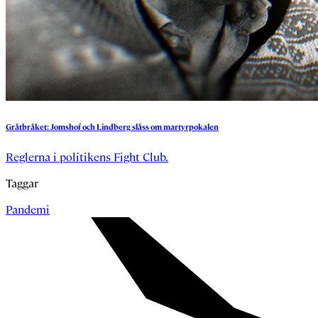
Gråtbråket:
Jomshof
och
Lindberg
slåss
om
martyrpokalen
Reglerna i politikens Fight Club.
Taggar
Pandemi