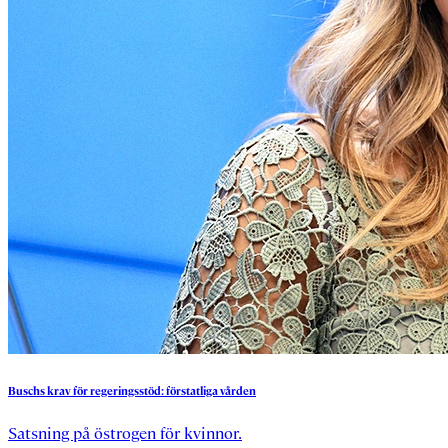
Buschs
krav
för
regeringsstöd:
förstatliga
vården
Satsning på östrogen för kvinnor.