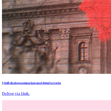
V
höll
riksdagsseminarium
med
dömd
terrorist
Deltog via länk.