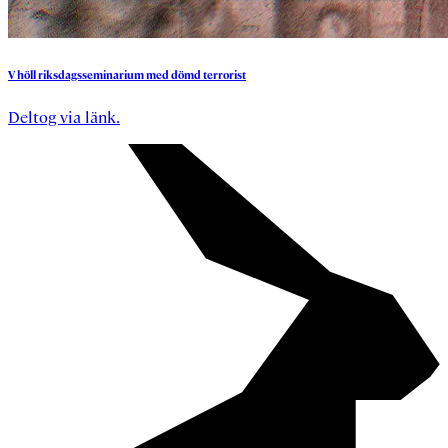
V
höll
riksdagsseminarium
med
dömd
terrorist
Deltog via länk.