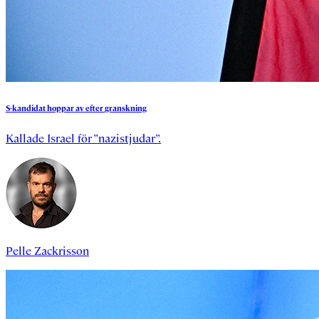
S-kandidat
hoppar
av
efter
granskning
Kallade Israel för ”nazistjudar”.
Pelle Zackrisson