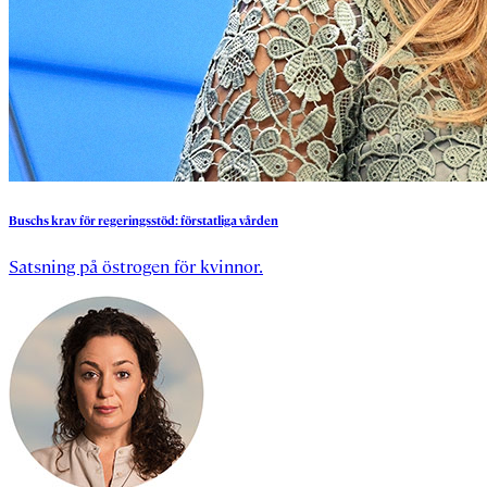
Buschs
krav
för
regeringsstöd:
förstatliga
vården
Satsning på östrogen för kvinnor.