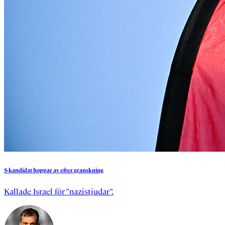
S-kandidat
hoppar
av
efter
granskning
Kallade Israel för ”nazistjudar”.