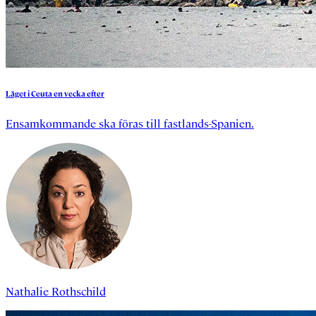
Läget
i
Ceuta
en
vecka
efter
Ensamkommande ska föras till fastlands-Spanien.
Nathalie Rothschild