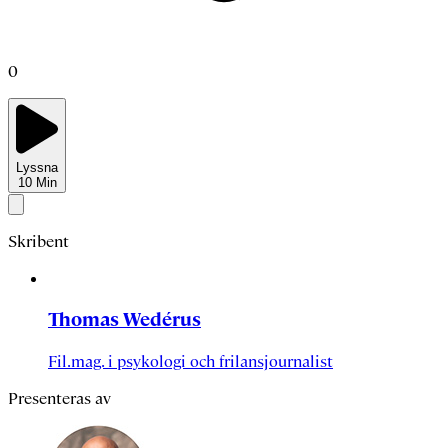
0
Lyssna
10
Min
Skribent
Thomas Wedérus
Fil.mag. i psykologi och frilansjournalist
Presenteras av