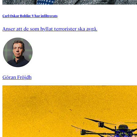
Carl-Oskar
Bohlin:
V
har
infiltrerats
Anser att de som hyllat terrorister ska avgå.
Göran Fröjdh