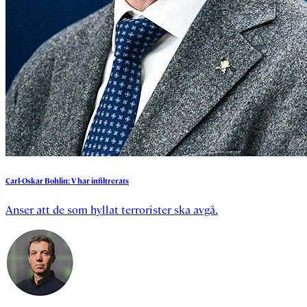
Carl-Oskar
Bohlin:
V
har
infiltrerats
Anser att de som hyllat terrorister ska avgå.