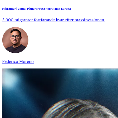
Migranter
i
Ceuta:
Planerar
resa
norrut
mot
Europa
5 000 migranter fortfarande kvar efter massinvasionen.
Federico Moreno