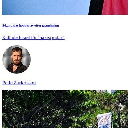
S-kandidat
hoppar
av
efter
granskning
Kallade Israel för ”nazistjudar”.
Pelle Zackrisson