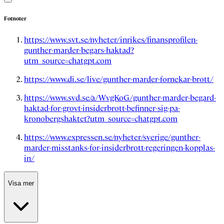
Fotnoter
https://www.svt.se/nyheter/inrikes/finansprofilen-
gunther-marder-begars-haktad?
utm_source=chatgpt.com
https://www.di.se/live/gunther-marder-fornekar-brott/
https://www.svd.se/a/WvgKoG/gunther-marder-begard-
haktad-for-grovt-insiderbrott-befinner-sig-pa-
kronobergshaktet?utm_source=chatgpt.com
https://www.expressen.se/nyheter/sverige/gunther-
marder-misstanks-for-insiderbrott-regeringen-kopplas-
in/
Visa mer