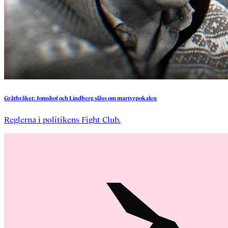
Gråtbråket:
Jomshof
och
Lindberg
slåss
om
martyrpokalen
Reglerna i politikens Fight Club.