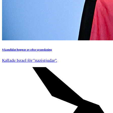
S-kandidat
hoppar
av
efter
granskning
Kallade Israel för ”nazistjudar”.