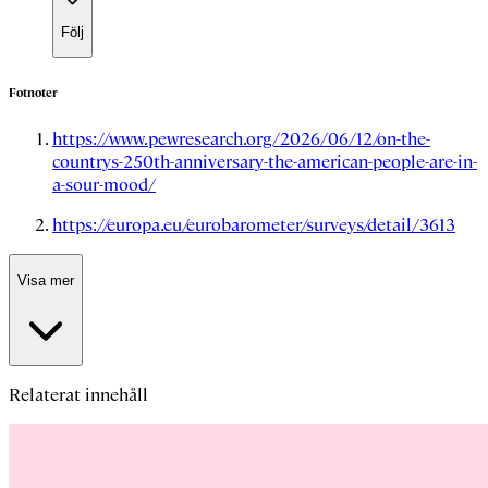
Följ
Fotnoter
https://www.pewresearch.org/2026/06/12/on-the-
countrys-250th-anniversary-the-american-people-are-in-
a-sour-mood/
https://europa.eu/eurobarometer/surveys/detail/3613
Visa mer
Relaterat innehåll