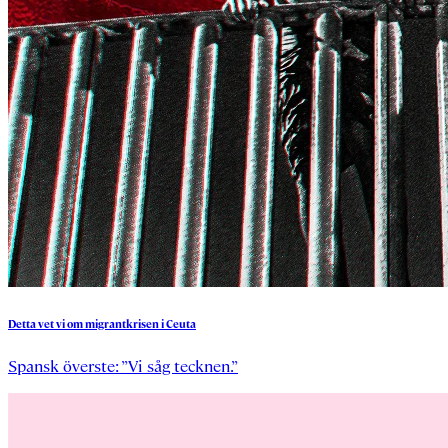
Detta
vet
vi
om
migrantkrisen
i
Ceuta
Spansk överste: ”Vi såg tecknen.”