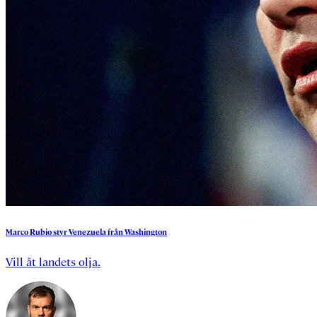
Marco
Rubio
styr
Venezuela
från
Washington
Vill åt landets olja.