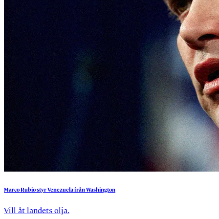
Marco
Rubio
styr
Venezuela
från
Washington
Vill åt landets olja.