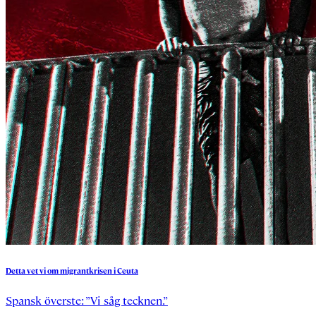
Detta
vet
vi
om
migrantkrisen
i
Ceuta
Spansk överste: ”Vi såg tecknen.”