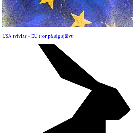
USA tvivlar – EU tror på sig självt