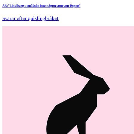
AB:
”Lindberg
utmålade
inte
någon
som
von
Papen”
Svarar efter quislingbråket