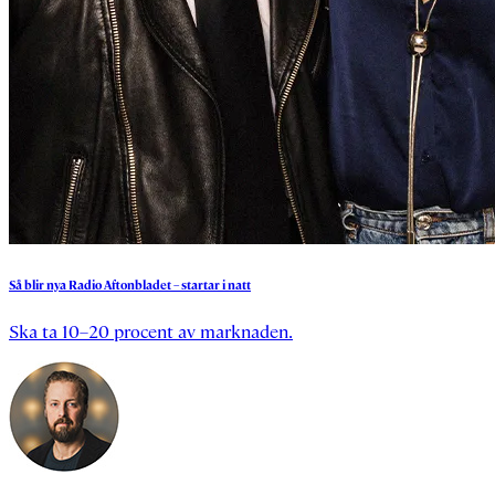
Så
blir
nya
Radio
Aftonbladet
–
startar
i
natt
Ska ta 10–20 procent av marknaden.