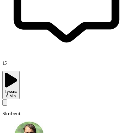
15
Lyssna
6
Min
Skribent