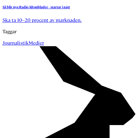
Så
blir
nya
Radio
Aftonbladet
–
startar
i
natt
Ska ta 10–20 procent av marknaden.
Taggar
Journalistik
Medier