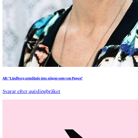
AB:
”Lindberg
utmålade
inte
någon
som
von
Papen”
Svarar efter quislingbråket