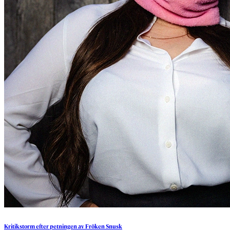
Kritikstorm
efter
petningen
av
Fröken
Snusk