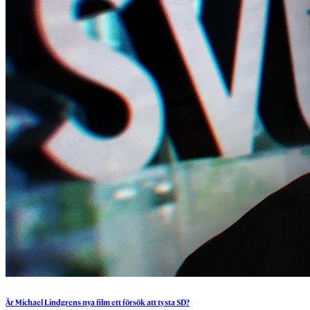
Är
Michael
Lindgrens
nya
film
ett
försök
att
tysta
SD?