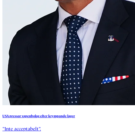
USA
pressar
vapenbolag
efter
krympande
lager
”Inte acceptabelt”.