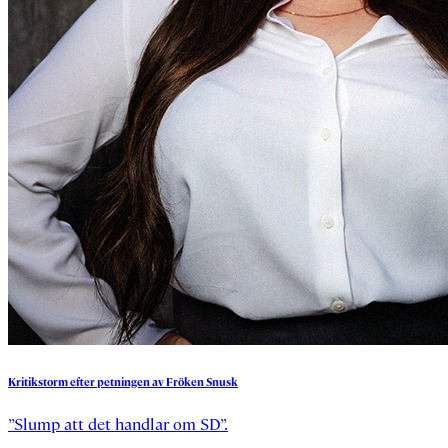
Kritikstorm
efter
petningen
av
Fröken
Snusk
”Slump att det handlar om SD”.