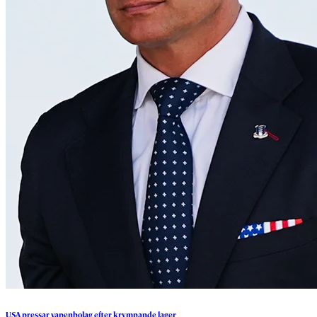
USA
pressar
vapenbolag
efter
krympande
lager