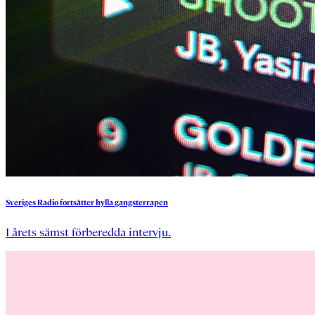
Sveriges
Radio
fortsätter
hylla
gangsterrapen
I årets sämst förberedda intervju.