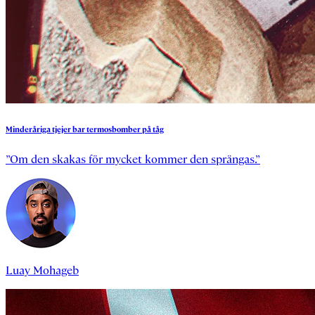
Minderåriga
tjejer
bar
termosbomber
på
tåg
”Om den skakas för mycket kommer den sprängas.”
Luay Mohageb