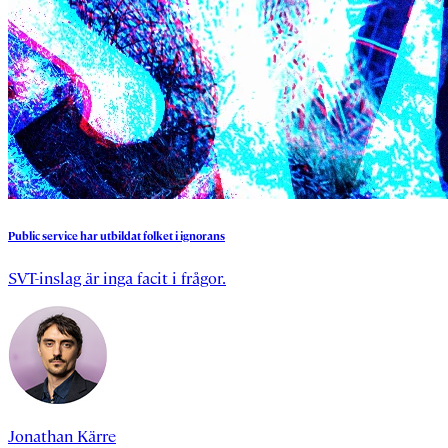
Public
service
har
utbildat
folket
i
ignorans
SVT-inslag är inga facit i frågor.
Jonathan Kärre