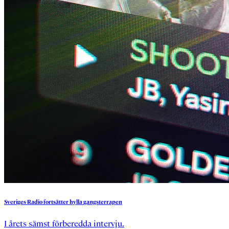
Sveriges
Radio
fortsätter
hylla
gangsterrapen
I årets sämst förberedda intervju.