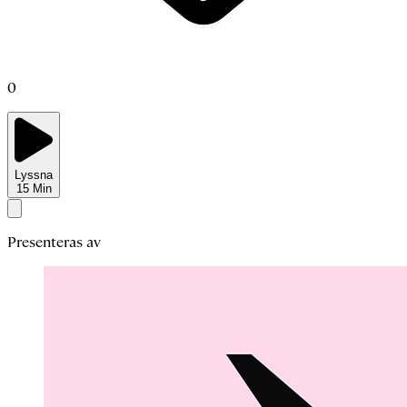
0
Lyssna
15
Min
Presenteras av