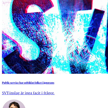
Public
service
har
utbildat
folket
i
ignorans
SVT-inslag är inga facit i frågor.