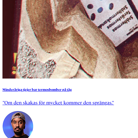
Minderåriga
tjejer
bar
termosbomber
på
tåg
”Om den skakas för mycket kommer den sprängas.”