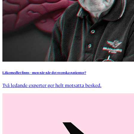
Läkemedlet
finns
–
men
när
når
det
svenska
patienter?
Två ledande experter ger helt motsatta besked.