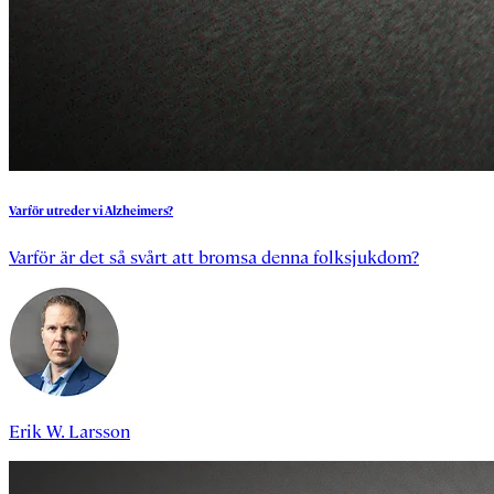
Varför
utreder
vi
Alzheimers?
Varför är det så svårt att bromsa denna folksjukdom?
Erik W. Larsson