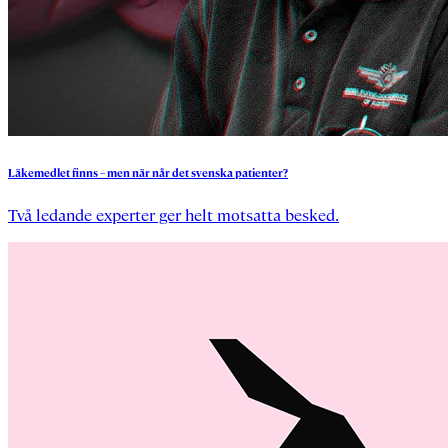
Läkemedlet
finns
–
men
när
når
det
svenska
patienter?
Två ledande experter ger helt motsatta besked.