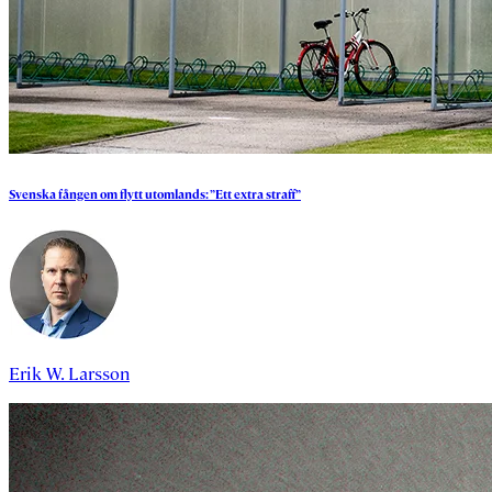
Svenska
fången
om
flytt
utomlands:
”Ett
extra
straff”
Erik W. Larsson