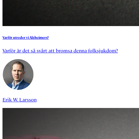
Varför
utreder
vi
Alzheimers?
Varför är det så svårt att bromsa denna folksjukdom?
Erik W. Larsson