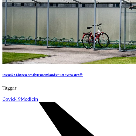
Svenska
fången
om
flytt
utomlands:
”Ett
extra
straff”
Taggar
Covid-19
Medicin