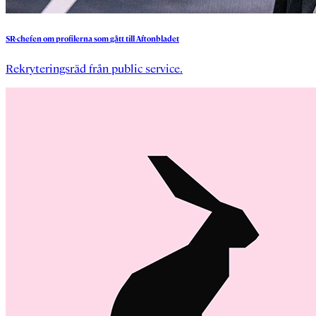
SR-chefen
om
profilerna
som
gått
till
Aftonbladet
Rekryteringsräd från public service.