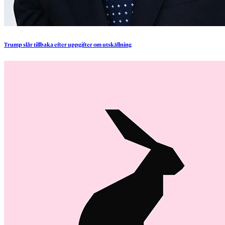
Trump
slår
tillbaka
efter
uppgifter
om
utskällning