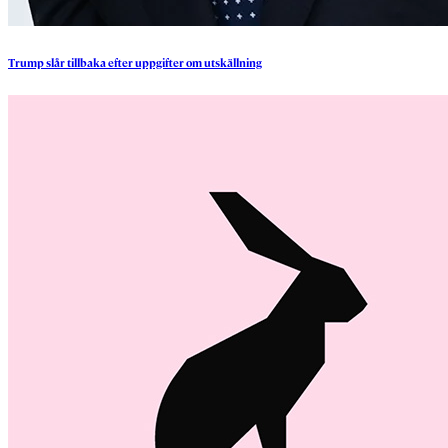
Trump
slår
tillbaka
efter
uppgifter
om
utskällning