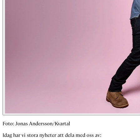
Foto: Jonas Andersson/Kvartal
Idag har vi stora nyheter att dela med oss av: