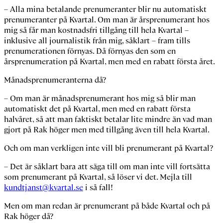
– Alla mina betalande prenumeranter blir nu automatiskt
prenumeranter på Kvartal. Om man är årsprenumerant hos
mig så får man kostnadsfri tillgång till hela Kvartal –
inklusive all journalistik från mig, såklart – fram tills
prenumerationen förnyas. Då förnyas den som en
årsprenumeration på Kvartal, men med en rabatt första året.
Månadsprenumeranterna då?
– Om man är månadsprenumerant hos mig så blir man
automatiskt det på Kvartal, men med en rabatt första
halvåret, så att man faktiskt betalar lite mindre än vad man
gjort på
Rak höger
men med tillgång även till hela Kvartal.
Och om man verkligen inte vill bli prenumerant på Kvartal?
– Det är såklart bara att säga till om man inte vill fortsätta
som prenumerant på Kvartal, så löser vi det. Mejla till
kundtjanst@kvartal.se
i så fall!
Men om man redan är prenumerant på både Kvartal och på
Rak höger
då?