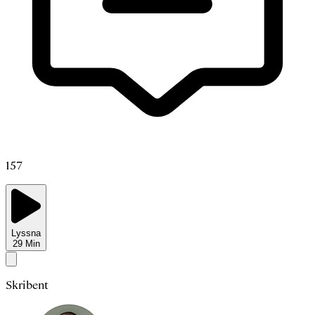
157
Lyssna
29
Min
Skribent