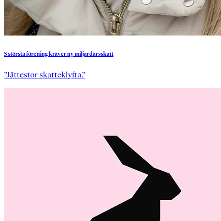
S
största
förening
kräver
ny
miljardärsskatt
”Jättestor skatteklyfta.”