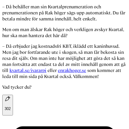
– Då behåller man sin Kvartalprenumeration och
prenumerationen på
Rak höger
sägs upp automatiskt. Du får
betala mindre för samma innehåll, helt enkelt.
Men om man älskar
Rak höger
och verkligen avskyr Kvartal,
hur ska man hantera det här då?
– Då erbjuder jag kostnadsfri KBT, iklädd ett kaninhuvud.
Men jag bor fortfarande ute i skogen, så man får bekosta sin
resa dit själv. Om man inte har möjlighet att göra det så kan
man fortsätta att endast ta del av mitt innehåll genom att gå
till
kvartal.se/ivararpi
eller
enrakhoger.se
som kommer att
leda till min sida på Kvartal också. Välkommen!
Vad tycker du?
302