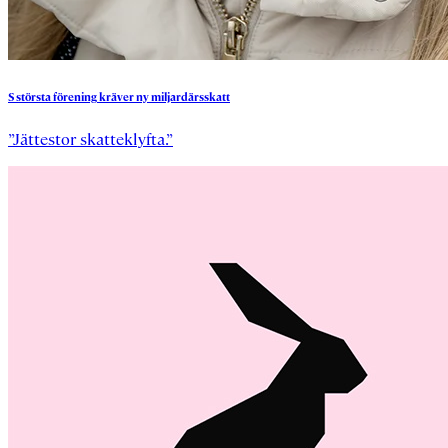
S
största
förening
kräver
ny
miljardärsskatt
”Jättestor skatteklyfta.”