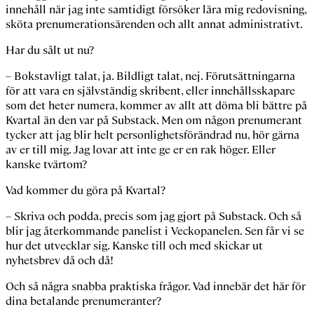
innehåll när jag inte samtidigt försöker lära mig redovisning,
sköta prenumerationsärenden och allt annat administrativt.
Har du sålt ut nu?
– Bokstavligt talat, ja. Bildligt talat, nej. Förutsättningarna
för att vara en självständig skribent, eller innehållsskapare
som det heter numera, kommer av allt att döma bli bättre på
Kvartal än den var på Substack. Men om någon prenumerant
tycker att jag blir helt personlighetsförändrad nu, hör gärna
av er till mig. Jag lovar att inte ge er en rak höger. Eller
kanske tvärtom?
Vad kommer du göra på Kvartal?
– Skriva och podda, precis som jag gjort på Substack. Och så
blir jag återkommande panelist i Veckopanelen. Sen får vi se
hur det utvecklar sig. Kanske till och med skickar ut
nyhetsbrev då och då!
Och så några snabba praktiska frågor. Vad innebär det här för
dina betalande prenumeranter?