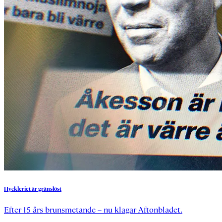
Hyckleriet
är
gränslöst
Efter 15 års brunsmetande – nu klagar Aftonbladet.