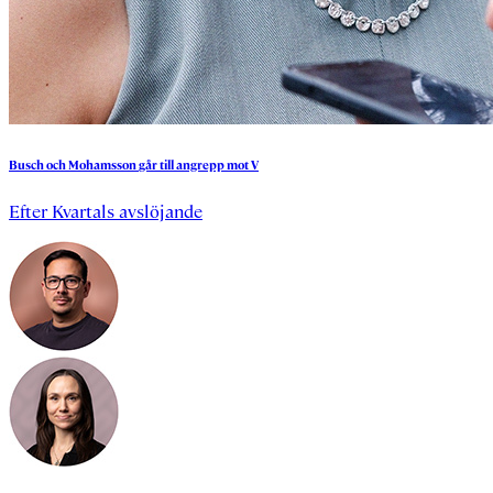
Busch
och
Mohamsson
går
till
angrepp
mot
V
Efter Kvartals avslöjande