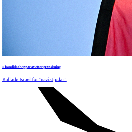
S-kandidat
hoppar
av
efter
granskning
Kallade Israel för ”nazistjudar”.