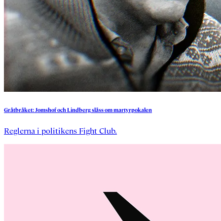
Gråtbråket:
Jomshof
och
Lindberg
slåss
om
martyrpokalen
Reglerna i politikens Fight Club.