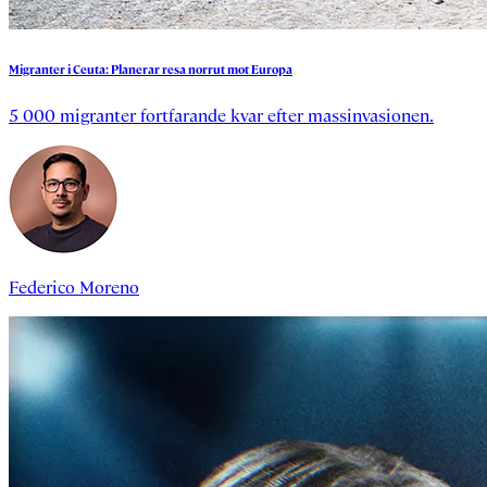
Migranter
i
Ceuta:
Planerar
resa
norrut
mot
Europa
5 000 migranter fortfarande kvar efter massinvasionen.
Federico Moreno