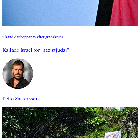
S-kandidat
hoppar
av
efter
granskning
Kallade Israel för ”nazistjudar”.
Pelle Zackrisson