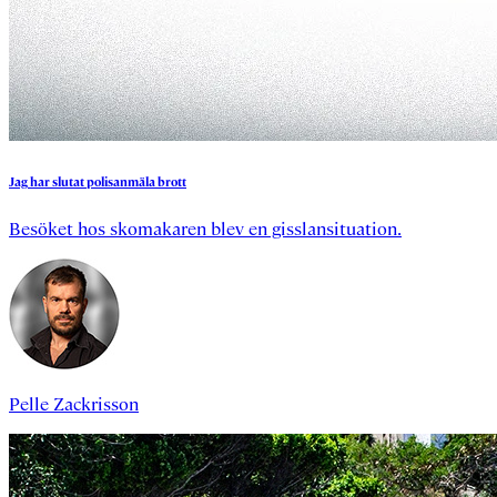
Jag
har
slutat
polisanmäla
brott
Besöket hos skomakaren blev en gisslansituation.
Pelle Zackrisson