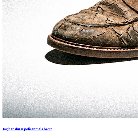
Jag
har
slutat
polisanmäla
brott