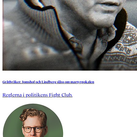
Gråtbråket:
Jomshof
och
Lindberg
slåss
om
martyrpokalen
Reglerna i politikens Fight Club.