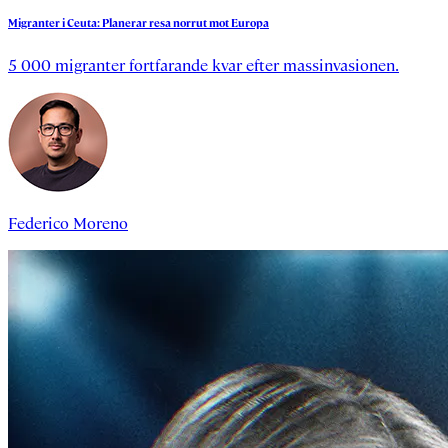
Migranter
i
Ceuta:
Planerar
resa
norrut
mot
Europa
5 000 migranter fortfarande kvar efter massinvasionen.
Federico Moreno