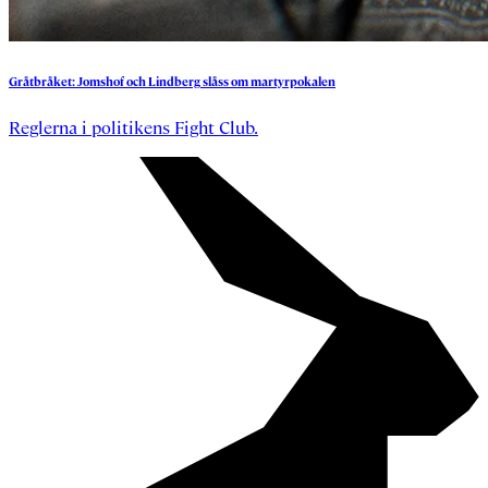
Gråtbråket:
Jomshof
och
Lindberg
slåss
om
martyrpokalen
Reglerna i politikens Fight Club.