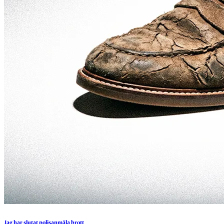
Jag
har
slutat
polisanmäla
brott