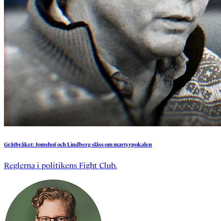
Gråtbråket:
Jomshof
och
Lindberg
slåss
om
martyrpokalen
Reglerna i politikens Fight Club.