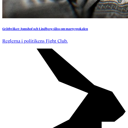
Gråtbråket:
Jomshof
och
Lindberg
slåss
om
martyrpokalen
Reglerna i politikens Fight Club.