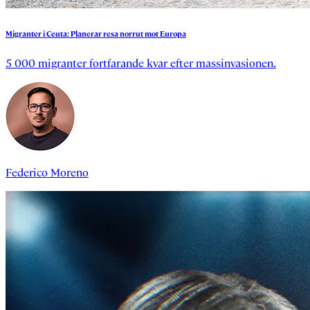
Migranter
i
Ceuta:
Planerar
resa
norrut
mot
Europa
5 000 migranter fortfarande kvar efter massinvasionen.
Federico Moreno