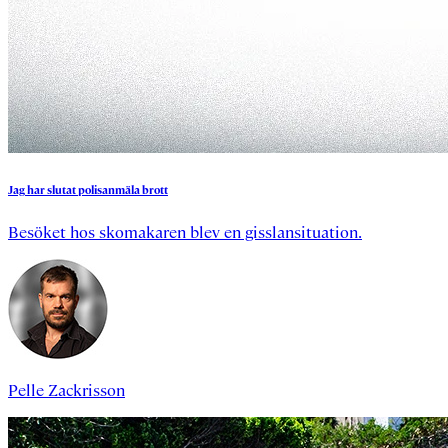
Jag
har
slutat
polisanmäla
brott
Besöket hos skomakaren blev en gisslansituation.
Pelle Zackrisson