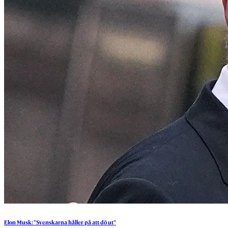
Elon
Musk:
”Svenskarna
håller
på
att
dö
ut”