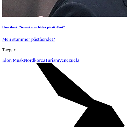
Elon
Musk:
”Svenskarna
håller
på
att
dö
ut”
Men stämmer påståendet?
Taggar
Elon Musk
Nordkorea
Turism
Venezuela