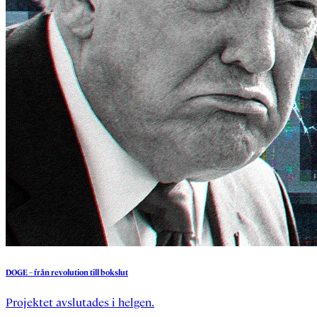
DOGE
–
från
revolution
till
bokslut
Projektet avslutades i helgen.