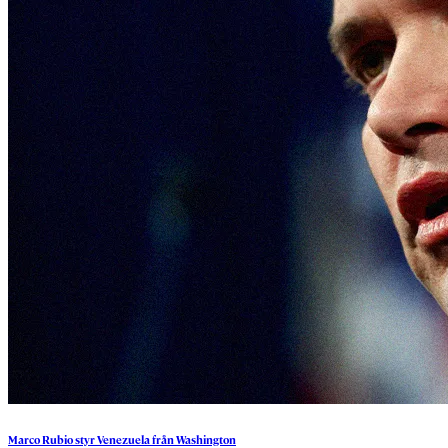
Marco
Rubio
styr
Venezuela
från
Washington