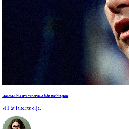
Marco
Rubio
styr
Venezuela
från
Washington
Vill åt landets olja.