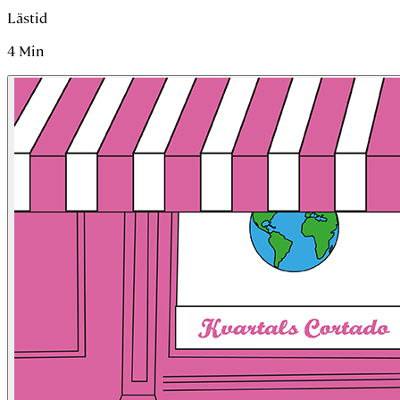
Lästid
4
Min