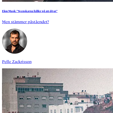
Elon
Musk:
”Svenskarna
håller
på
att
dö
ut”
Men stämmer påståendet?
Pelle Zackrisson