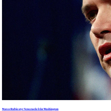
Marco
Rubio
styr
Venezuela
från
Washington