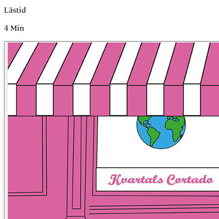
Lästid
4
Min