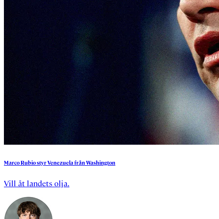
Marco
Rubio
styr
Venezuela
från
Washington
Vill åt landets olja.