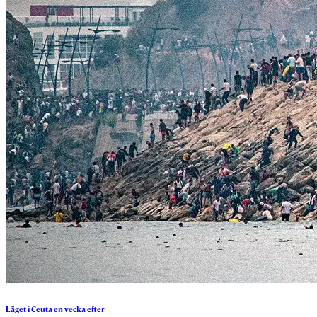
Läget
i
Ceuta
en
vecka
efter