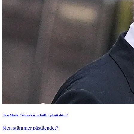
Elon
Musk:
”Svenskarna
håller
på
att
dö
ut”
Men stämmer påståendet?