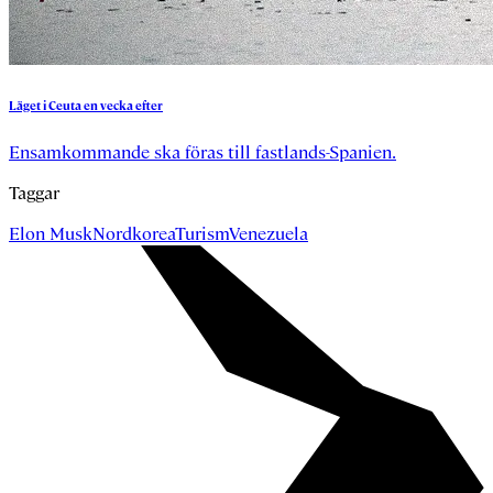
Läget
i
Ceuta
en
vecka
efter
Ensamkommande ska föras till fastlands-Spanien.
Taggar
Elon Musk
Nordkorea
Turism
Venezuela