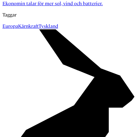
Ekonomin talar för mer sol, vind och batterier.
Taggar
Europa
Kärnkraft
Tyskland