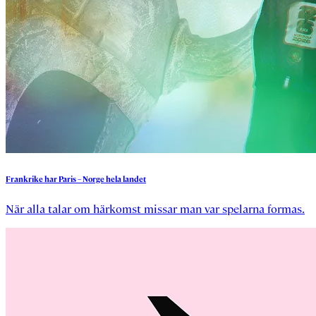
Frankrike
har
Paris
–
Norge
hela
landet
När alla talar om härkomst missar man var spelarna formas.