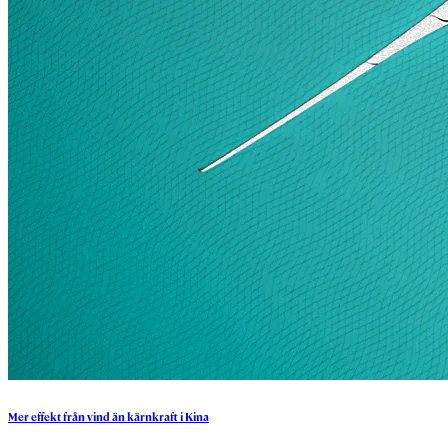
Mer
effekt
från
vind
än
kärnkraft
i
Kina