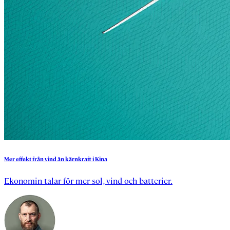
Mer
effekt
från
vind
än
kärnkraft
i
Kina
Ekonomin talar för mer sol, vind och batterier.