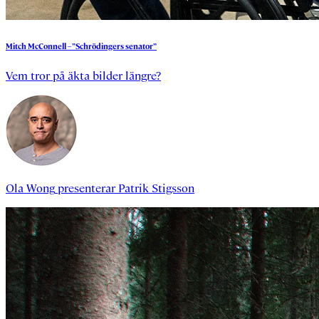
Mitch
McConnell
– ”Schrödingers
senator”
Vem tror på äkta bilder längre?
Ola Wong
presenterar
Patrik Stigsson