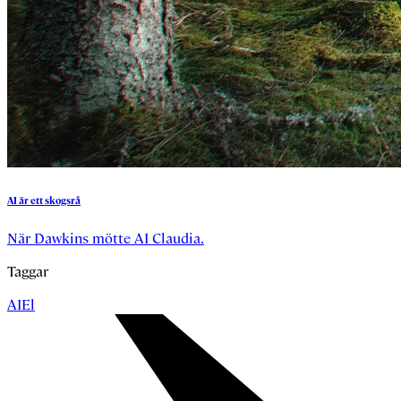
AI
är
ett
skogsrå
När Dawkins mötte AI Claudia.
Taggar
AI
El