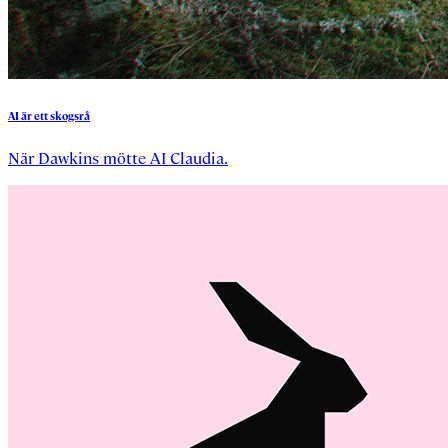
AI
är
ett
skogsrå
När Dawkins mötte AI Claudia.