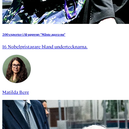
200
experter
i
AI-upprop:
”Måste
agera
nu”
16 Nobelpristagare bland undertecknarna.
Matilda Berg