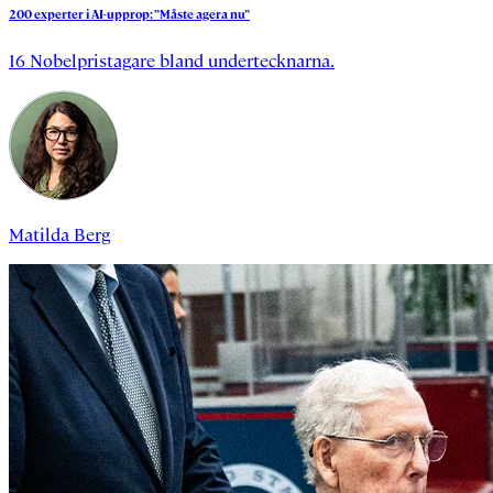
200
experter
i
AI-upprop:
”Måste
agera
nu”
16 Nobelpristagare bland undertecknarna.
Matilda Berg