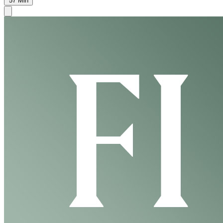
57
Min