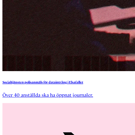
Socialtjänsten
polisanmäls
för
dataintrång
i
Elsafallet
Över 40 anställda ska ha öppnat journaler.