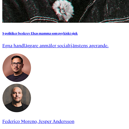
S-politiker
beskrev
Elsas
mamma
som
psykiskt
sjuk
Egna handläggare anmäler socialtjänstens agerande.
Federico Moreno
,
Jesper Andersson