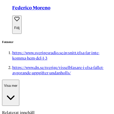
Federico Moreno
Följ
Fotnoter
https://www.sverigesradio.se/avsnitt/elsa-far-inte-
komma-hem-del-1-3
https://www.dn.se/sverige/visselblasare-i-elsa-fallet-
avgorande-uppgifter-undanholls/
Visa mer
Relaterat innehåll