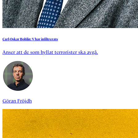
Carl-Oskar
Bohlin:
V
har
infiltrerats
Anser att de som hyllat terrorister ska avgå.
Göran Fröjdh