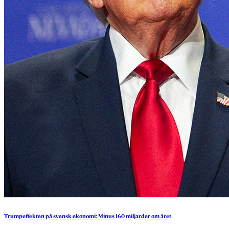
Trumpeffekten
på
svensk
ekonomi:
Minus
160
miljarder
om
året