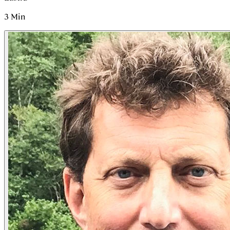
3
Min