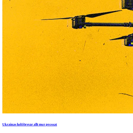
Ukrainas
luftförsvar
allt
mer
pressat