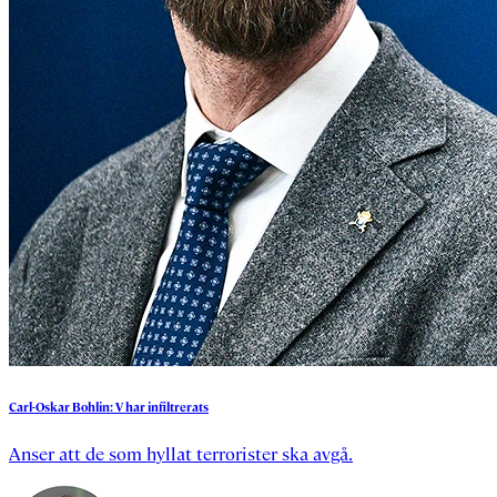
Carl-Oskar
Bohlin:
V
har
infiltrerats
Anser att de som hyllat terrorister ska avgå.