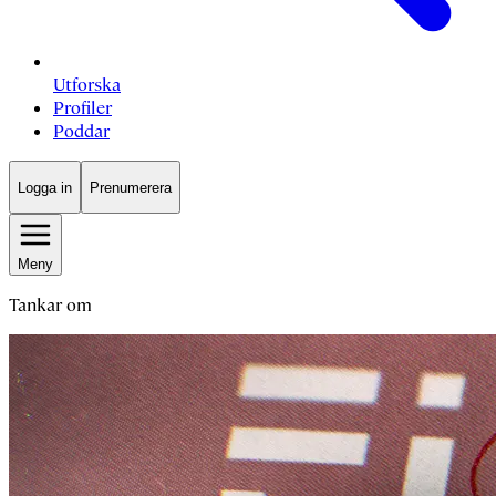
Utforska
Profiler
Poddar
Logga in
Prenumerera
Meny
Tankar om