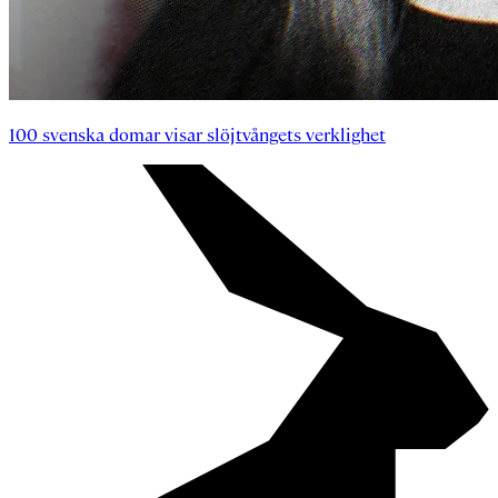
100 svenska domar visar slöjtvångets verklighet