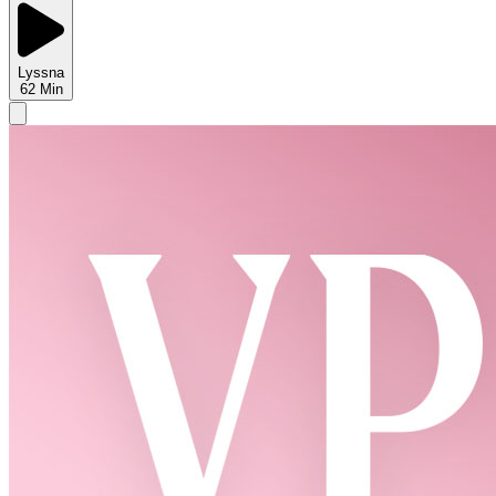
Lyssna
62
Min