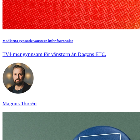
Medierna
gynnade
vänstern
inför
förra
valet
TV4 mer gynnsam för vänstern än Dagens ETC.
Magnus Thorén