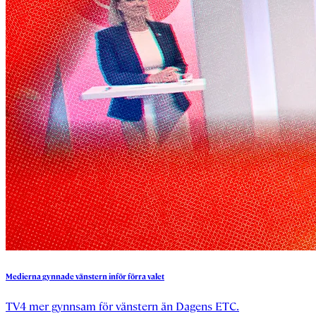
Medierna
gynnade
vänstern
inför
förra
valet
TV4 mer gynnsam för vänstern än Dagens ETC.