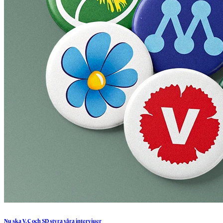
Nu
ska
V,
C
och
SD
styra
våra
intervjuer