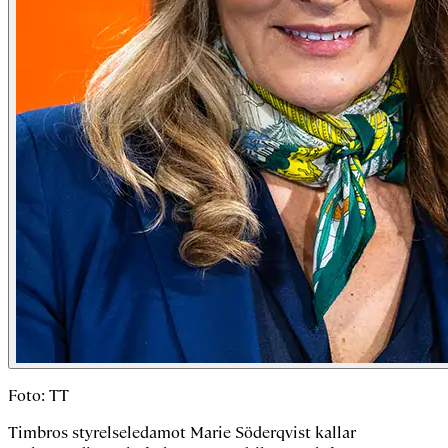
Foto: TT
Timbros styrelseledamot Marie Söderqvist kallar