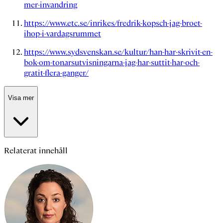
mer-invandring
https://www.etc.se/inrikes/fredrik-kopsch-jag-broet-
ihop-i-vardagsrummet
https://www.sydsvenskan.se/kultur/han-har-skrivit-en-
bok-om-tonarsutvisningarna-jag-har-suttit-har-och-
gratit-flera-ganger/
Visa mer
Relaterat innehåll