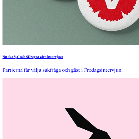
Nu
ska
V,
C
och
SD
styra
våra
intervjuer
Partierna får välja sakfråga och gäst i Fredagsintervjun.