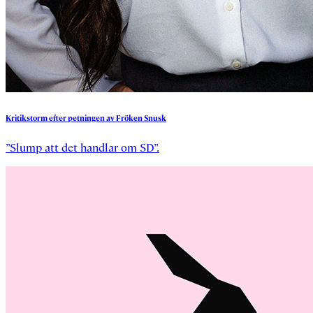
Kritikstorm
efter
petningen
av
Fröken
Snusk
”Slump att det handlar om SD”.