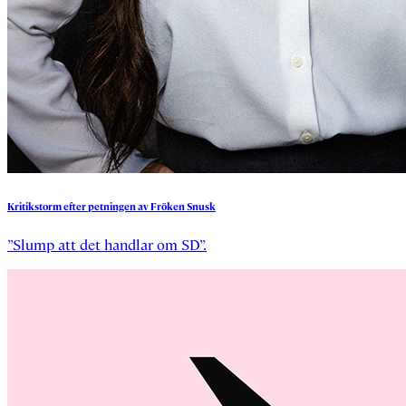
Kritikstorm
efter
petningen
av
Fröken
Snusk
”Slump att det handlar om SD”.