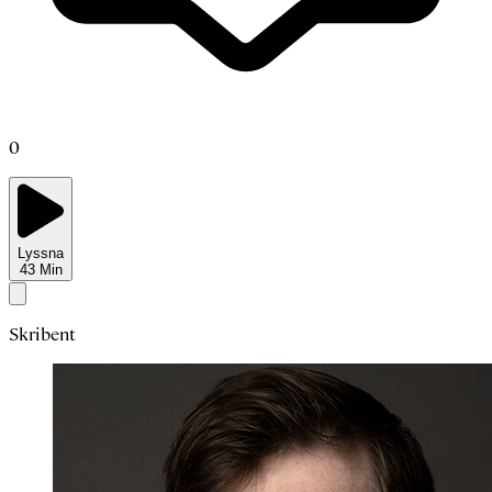
0
Lyssna
43
Min
Skribent