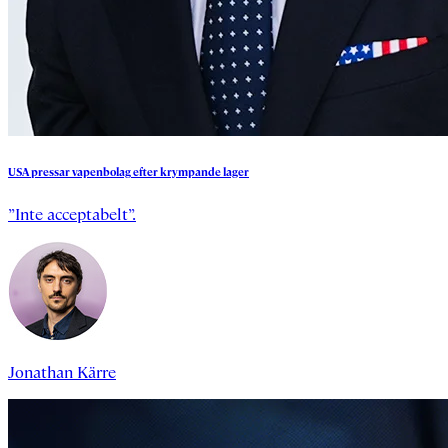
USA
pressar
vapenbolag
efter
krympande
lager
”Inte acceptabelt”.
Jonathan Kärre