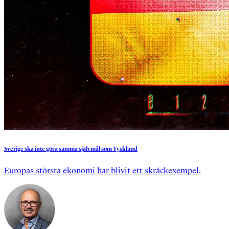
Sverige
ska
inte
göra
samma
självmål
som
Tyskland
Europas största ekonomi har blivit ett skräckexempel.