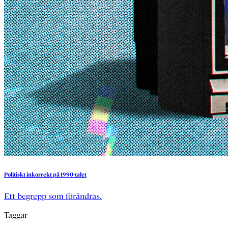
Politiskt
inkorrekt
på
1990-talet
Ett begrepp som förändras.
Taggar