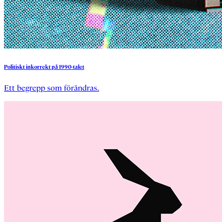
Politiskt
inkorrekt
på
1990-talet
Ett begrepp som förändras.