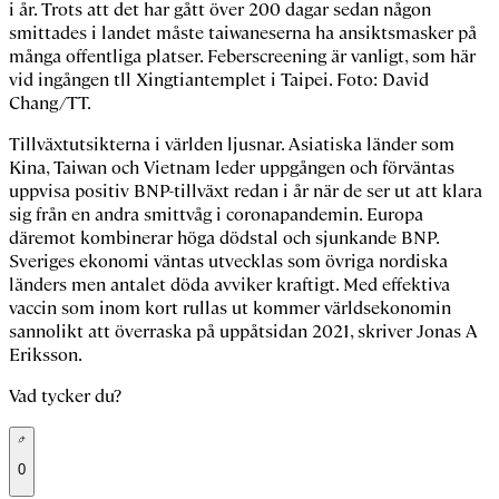
i år. Trots att det har gått över 200 dagar sedan någon
smittades i landet måste taiwaneserna ha ansiktsmasker på
många offentliga platser. Feberscreening är vanligt, som här
vid ingången tll Xingtiantemplet i Taipei. Foto: David
Chang/TT.
Tillväxtutsikterna i världen ljusnar. Asiatiska länder som
Kina, Taiwan och Vietnam leder uppgången och förväntas
uppvisa positiv BNP-tillväxt redan i år när de ser ut att klara
sig från en andra smittvåg i coronapandemin. Europa
däremot kombinerar höga dödstal och sjunkande BNP.
Sveriges ekonomi väntas utvecklas som övriga nordiska
länders men antalet döda avviker kraftigt.
Med effektiva
vaccin som inom kort rullas ut kommer världsekonomin
sannolikt att överraska på uppåtsidan 2021, skriver Jonas A
Eriksson.
Vad tycker du?
0